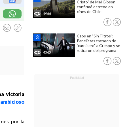
Cristo" de Mel Gibson
confirmó estreno en
cines de Chile
4966
Caos en "Sin Filtros":
Panelistas trataron de
"carnicero" a Crespo y se
retiraron del programa
4365
a victoria
ambicioso
rnes por la