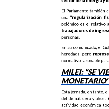
sector de la energía y 
El Parlamento también co
una
"regularización fi
polémico es el relativo 
trabajadores de ingres
personas.
En su comunicado, el Go
heredada, pero
represe
normativo razonable para
MILEI: "SE V
MONETARIO"
Esta jornada, en tanto, e
del déficit cero y ahora
actividad económica toc