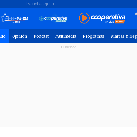
Escucha aquí ▼
ndo
Opinión
Podcast
Multimedia
Programas
Marcas & Neg