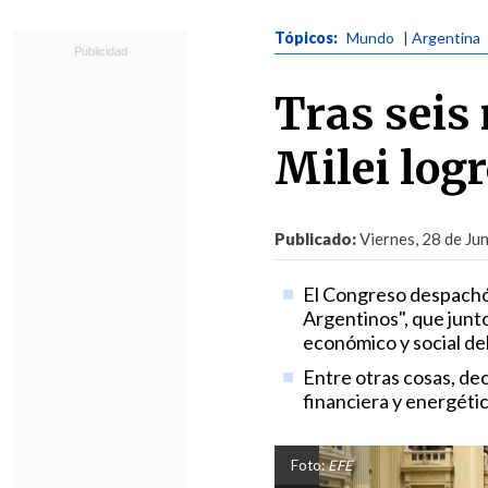
Tópicos:
Mundo
| Argentina
Tras seis
Milei logr
Publicado:
Viernes, 28 de Ju
El Congreso despachó l
Argentinos", que junto
económico y social del
Entre otras cosas, de
financiera y energétic
Foto:
EFE