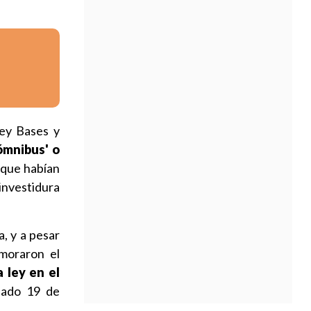
ley Bases y
ómnibus' o
 que habían
investidura
a, y a pesar
emoraron el
a ley en el
sado 19 de