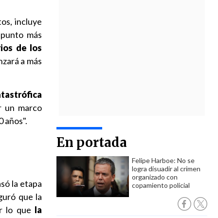
os, incluye
punto más
ios de los
anzará a más
atastrófica
r un marco
0 años".
En portada
Felipe Harboe: No se
logra disuadir al crimen
organizado con
só la etapa
copamiento policial
guró que la
or lo que
la