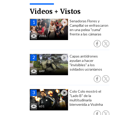
Videos + Vistos
Senadoras Flores y
Campillai se enfrascaron
en una pelea "cuma"
frente a las cámaras
2055
Capas antidrones
ayudan a hacer
"invisibles" a los
soldados ucranianos
649
Colo Colo mostró el
"Lado B" de la
multitudinaria
bienvenida a Vozinha
631