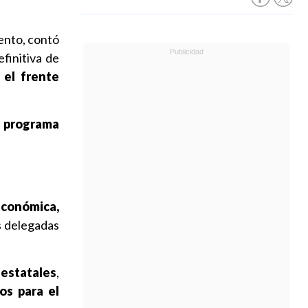
ento, contó
finitiva de
 el frente
el programa
económica,
s delegadas
 estatales
,
os para el