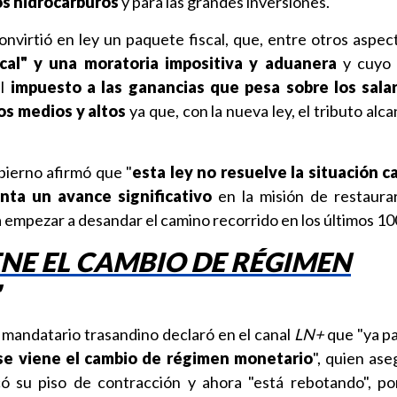
los hidrocarburos
y para las grandes inversiones.
nvirtió en ley un paquete fiscal, que, entre otros aspect
scal" y una moratoria impositiva y aduanera
y cuyo 
al
impuesto a las ganancias que pesa sobre los salar
os medios y altos
ya que, con la nueva ley, el tributo alc
bierno afirmó que "
esta ley no resuelve la situación c
nta un avance significativo
en la misión de restaura
 empezar a desandar el camino recorrido en los últimos 10
IENE EL CAMBIO DE RÉGIMEN
l mandatario trasandino declaró en el canal
LN+
que "ya pa
se viene el cambio de régimen monetario
", quien ase
ó su piso de contracción y ahora "está rebotando", p