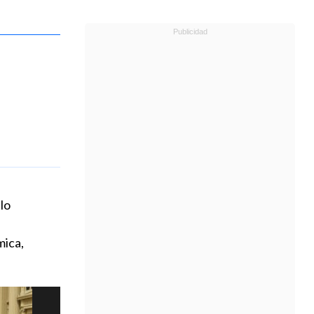
lo
mica,