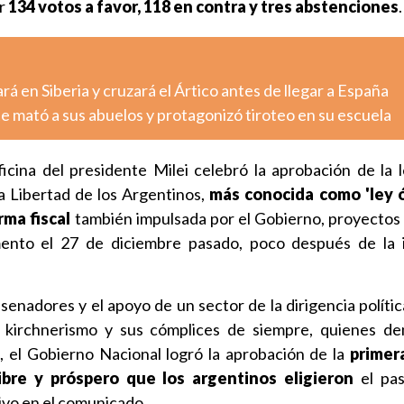
or
134 votos a favor, 118 en contra y tres abstenciones
.
rá en Siberia y cruzará el Ártico antes de llegar a España
e mató a sus abuelos y protagonizó tiroteo en su escuela
icina del presidente Milei celebró la aprobación de la 
a Libertad de los Argentinos,
más conocida como 'ley 
rma fiscal
también impulsada por el Gobierno, proyectos
mento el 27 de diciembre pasado, poco después de la 
senadores y el apoyo de un sector de la dirigencia polític
l kirchnerismo y sus cómplices de siempre, quienes d
 el Gobierno Nacional logró la aprobación de la
primer
libre y próspero que los argentinos eligieron
el pa
tivo en el comunicado.