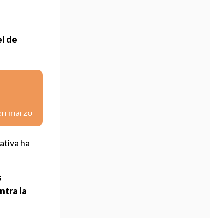
el de
 en marzo
ativa ha
s
ntra la