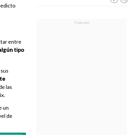
redicto
tar entre
algún tipo
 sus
ste
de las
ix.
e un
vel de