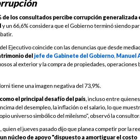
orrupción
 de los consultados percibe corrupción generalizada 
l
y un 66,6% considera que el Gobierno terminó siendo part
batir.
 del Ejecutivo coincide con las denuncias que desde media
atrimonio del
jefe de Gabinete del Gobierno
,
Manuel 
uosos al exterior y la compra de propiedades, operaciones 
orni tiene una imagen negativa del 73,9%.
como el principal desafío del país
, incluso entre quienes
ncima del desempleo, la inflación o el salario, lo que muest
opio universo simbólico del mileísmo", observó la consultor
, quien el jueves pasado dijo que planea competir por la re
un núcleo de apoyo "dispuesto a amortiguar el costo