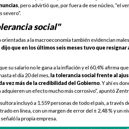
enuncias
, pero advirtió que, por fuera de ese núcleo, "el ve
s severo".
lerancia social"
 orientadas a la macroeconomía también evidencian males
 dijo que en los últimos seis meses tuvo que resignar 
e su salario no le gana a la inflación y el 60,4% afirma que
hasta el día 20 del mes,
la tolerancia social frente al aju
a vez más de la credibilidad del Gobierno
. Y ahí es don
 adquieren un efecto mucho más corrosivo", apuntó Zentr
ultora incluyó a 1.559 personas de todo el país, a través d
rado en línea, con un margen de error del ± 2,48 % y un ni
 señaló la propia empresa.