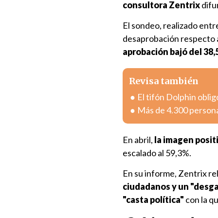
consultora Zentrix
difu
El sondeo, realizado entre
desaprobación respecto a
aprobación bajó del 38,
Revisa también
El tifón Dolphin obli
Más de 4.300 personas
En abril,
la imagen positi
escalado al 59,3%.
En su informe, Zentrix r
ciudadanos y un "desgas
"casta política"
con la qu