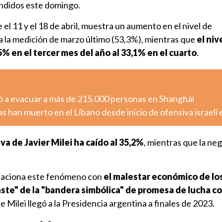
ndidos este domingo.
 el 11 y el 18 de abril, muestra un aumento en el nivel de
 la medición de marzo último (53,3%), mientras que
el niv
5% en el tercer mes del año al 33,1% en el cuarto
.
gó a evacuar a más de 215.000 personas en Shanghái
 han muerto en el Líbano desde inicio de ofensiva israelí
va de Javier Milei ha caído al 35,2%
, mientras que la neg
elaciona este fenómeno con
el malestar económico de lo
te" de la "bandera simbólica" de promesa de lucha co
e Milei llegó a la Presidencia argentina a finales de 2023.