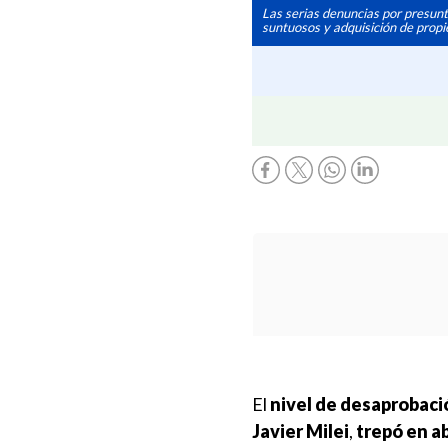
Las serias denuncias por presunto
suntuosos y adquisición de propie
El
nivel de desaprobaci
Javier Milei
,
trepó en ab