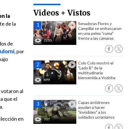
Videos + Vistos
en la
e de la
Senadoras Flores y
Campillai se enfrascaron
en una pelea "cuma"
frente a las cámaras
2255
dos de
Adorni
, por
bajo
Colo Colo mostró el
"Lado B" de la
multitudinaria
bienvenida a Vozinha
899
 votaron al
ra que el
Capas antidrones
a.
ayudan a hacer
"invisibles" a los
soldados ucranianos
elección en
707