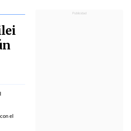
lei
ún
l
con el