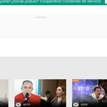
8079
6009