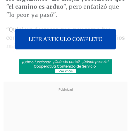
"el camino es arduo"
, pero enfatizó que
"lo peor ya pasó"
.
"Quisiera destacar que, por como fue
configurado el plan de gobierno,
los años
LEER ARTICULO COMPLETO
más duros de afrontar fueron los
primeros
. Y por eso podemos afirmar,
como hemos hecho en tantas otras veces
y pese a las turbulencias coyunturales,
que lo peor ya pasó", señaló el
mandatario, en un contexto de
inestabilidad política y económica
en el
país vecino tras la
reciente derrota del
Gobierno en las elecciones legislativas
en la provincia de Buenos Aires
.