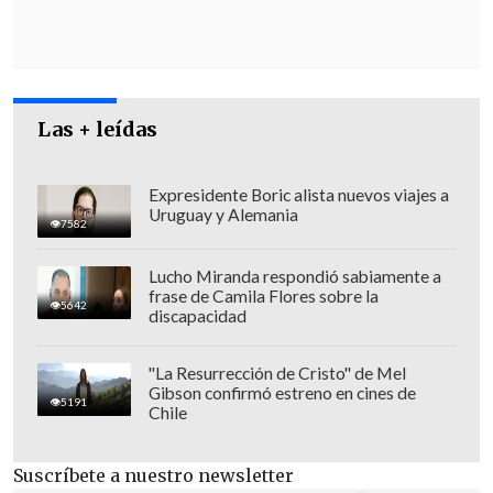
jamás la Argentina que estamos
construyendo. Es precisamente por esto
que
a veces nos entusiasmamos de más
,
porque nos emociona el futuro que
Las + leídas
vemos en el horizonte, pero también es
precisamente por esto que esta vez
el
esfuerzo que todos los argentinos
Expresidente Boric alista nuevos viajes a
Uruguay y Alemania
estamos haciendo vale la pena
", aseguró.
7582
Lucho Miranda respondió sabiamente a
frase de Camila Flores sobre la
5642
discapacidad
"La Resurrección de Cristo" de Mel
Gibson confirmó estreno en cines de
5191
Chile
Suscríbete a nuestro newsletter