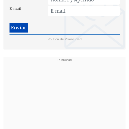
E-mail
Política de Privacidad
Otros reclamos al Gobierno
Si bien la convocatoria surgió de las
declaraciones del presidente contra el
colectivo LGTBI+, los asistentes