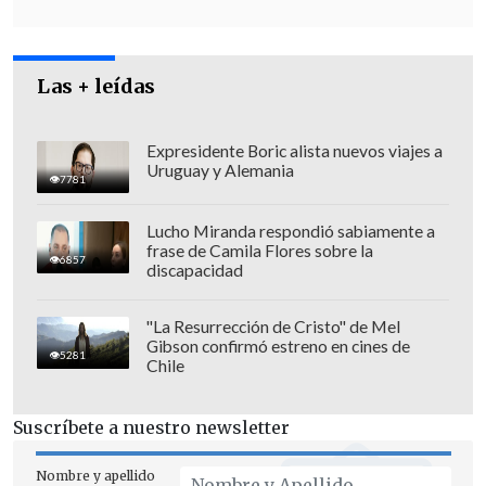
presentes para
apoyar el reclamo de la
comunidad LGTBI+ y expresar su
Las + leídas
rechazo al discurso y las políticas del
mandatario ultraderechista
.
Expresidente Boric alista nuevos viajes a
Además de reconocidas artistas como
Uruguay y Alemania
7781
Lali Espósito o María Becerra
, distintos
partidos y organizaciones políticas
Lucho Miranda respondió sabiamente a
frase de Camila Flores sobre la
también acudieron a la manifestación,
6857
discapacidad
entre los que se destacan
agrupaciones
como Madres de Plaza de Mayo y
"La Resurrección de Cristo" de Mel
Gibson confirmó estreno en cines de
Abuelas de Plaza de Mayo
y figuras
5281
Chile
como
Axel Kicillof
, gobernador de la
Provincia de Buenos Aires y uno de los
Suscríbete a nuestro newsletter
principales referentes del kirchnerismo.
Nombre y apellido