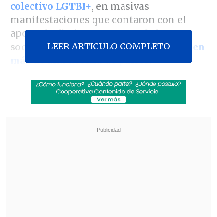
colectivo LGTBI+
, en masivas
manifestaciones que contaron con el
apoyo de distintos sectores de la
LEER ARTICULO COMPLETO
sociedad y que
se replicaron también en
más de una decena de países
.
La denominada
Marcha Federal del
Orgullo Antifascista y Antirracista
fue
convocada por más de un centenar de
organizaciones LGTBI+ tras las recientes
declaraciones del presidente en el Foro
Económico Mundial de Davos, donde
atacó "la agenda LGTB"
,
la "nefasta
ideología de género" y el "feminismo
radical"
,
y vinculó a la homosexualidad
con la pedofilia
.