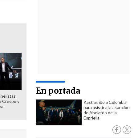
En portada
anelistas
 a Crespo y
Kast arribó a Colombia
ma
para asistir a la asunción
de Abelardo de la
Espriella