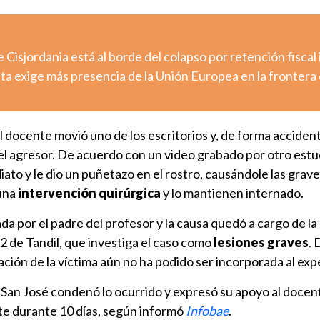
e Cisjordania está al borde del colapso por retención fiscal 
uta exige más presencia de la Unión Europea en la frontera
l docente movió uno de los escritorios y, de forma accident
del agresor. De acuerdo con un video grabado por otro estud
ato y le dio un puñetazo en el rostro, causándole las grav
 una
intervención quirúrgica
y lo mantienen internado.
a por el padre del profesor y la causa quedó a cargo de la
2 de Tandil, que investiga el caso como
lesiones graves
. 
ración de la víctima aún no ha podido ser incorporada al ex
o San José condenó lo ocurrido y expresó su apoyo al doce
te durante 10 días, según informó
Infobae
.