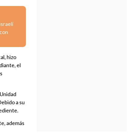
israelí
 con
al, hizo
iante, el
es
 Unidad
Debido a su
pediente.
nte, además