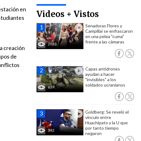
estación en
Videos + Vistos
studiantes
Senadoras Flores y
Campillai se enfrascaron
en una pelea "cuma"
frente a las cámaras
2023
 la creación
ipos de
nflictos
Capas antidrones
ayudan a hacer
"invisibles" a los
soldados ucranianos
639
Goldberg: Se reveló el
vínculo entre
Huachipato y la U que
por tanto tiempo
382
negaron