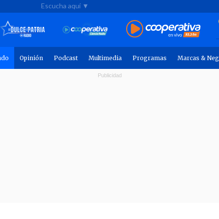
Escucha aquí ▼
ndo
Opinión
Podcast
Multimedia
Programas
Marcas & Neg