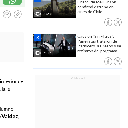
Cristo" de Mel Gibson
confirmó estreno en
cines de Chile
4737
Caos en "Sin Filtros":
Panelistas trataron de
"carnicero" a Crespo y se
retiraron del programa
4214
interior de
la, el
 alumno
 Valdez
,