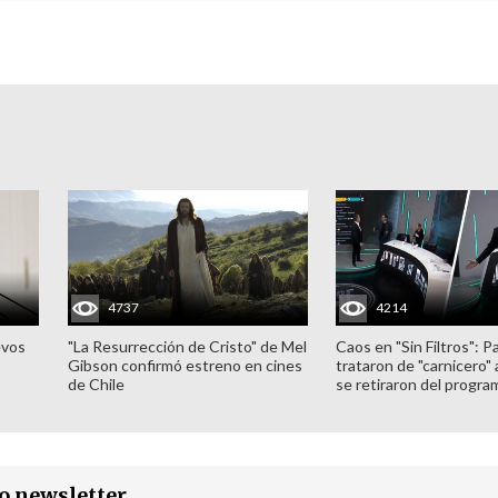
4737
4214
evos
"La Resurrección de Cristo" de Mel
Caos en "Sin Filtros": P
Gibson confirmó estreno en cines
trataron de "carnicero"
de Chile
se retiraron del progra
ro newsletter