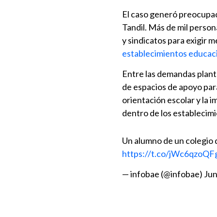
El caso generó preocupac
Tandil. Más de mil perso
y sindicatos para exigir m
establecimientos educac
Entre las demandas plan
de espacios de apoyo para
orientación escolar y la 
dentro de los establecimi
Un alumno de un colegio d
https://t.co/jWc6qzoQF
— infobae (@infobae)
Jun