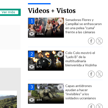
Videos + Vistos
Senadoras Flores y
Campillai se enfrascaron
en una pelea "cuma"
frente a las cámaras
2226
Colo Colo mostró el
"Lado B" de la
multitudinaria
bienvenida a Vozinha
871
Capas antidrones
ayudan a hacer
"invisibles" a los
soldados ucranianos
694