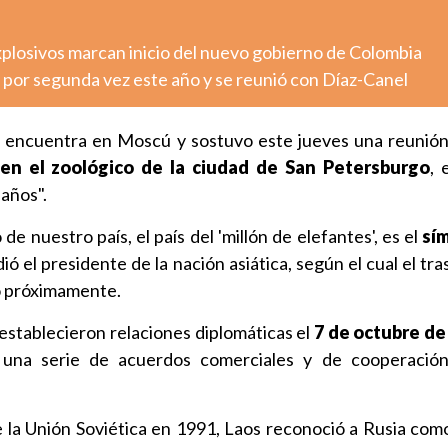
xplosivos marcan inicio del nuevo gobierno de Colombia
 por segunda vez este año y se reunió con Díaz-Canel
se encuentra en Moscú y sostuvo este jueves una reunión
n en el zoológico de la ciudad de San Petersburgo
, 
años".
 de nuestro país, el país del 'millón de elefantes', es el
sí
ió el presidente de la nación asiática, según el cual el tra
bo próximamente.
 establecieron relaciones diplomáticas el
7 de octubre de
una serie de acuerdos comerciales y de cooperación
e la Unión Soviética en 1991, Laos reconoció a Rusia com