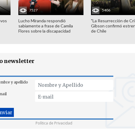
7527
5406
evos
Lucho Miranda respondió
"La Resurrección de Cri
sabiamente a frase de Camila
Gibson confirmó estren
Flores sobre la discapacidad
de Chile
ro newsletter
mbre y apellido
mail
Política de Privacidad