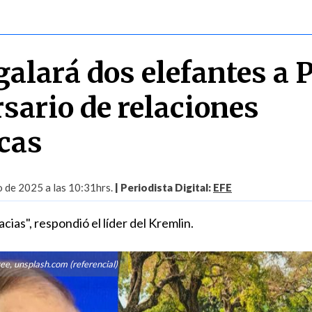
galará dos elefantes a 
sario de relaciones
cas
o de 2025 a las 10:31hrs.
| Periodista Digital:
EFE
cias", respondió el líder del Kremlin.
vee, unsplash.com (referencial)