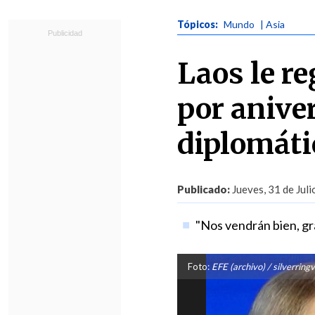
Tópicos:
Mundo
| Asia
Laos le re
por aniver
diplomáti
Publicado:
Jueves, 31 de Juli
"Nos vendrán bien, gra
Foto:
EFE (archivo) / silverring