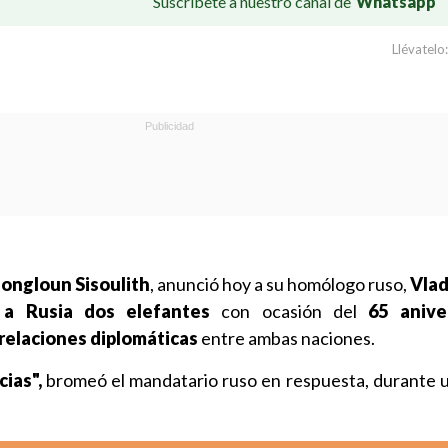
Suscríbete a nuestro canal de
Whatsapp
Llévatelo:
ongloun Sisoulith
, anunció hoy a su homólogo ruso,
Vlad
 a Rusia dos elefantes
con ocasión del
65 anive
 relaciones diplomáticas
entre ambas naciones.
ias",
bromeó el mandatario ruso en respuesta, durante 