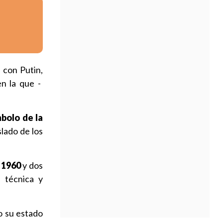
 con Putin,
en la que -
mbolo de la
slado de los
 1960
y dos
 técnica y
o su estado