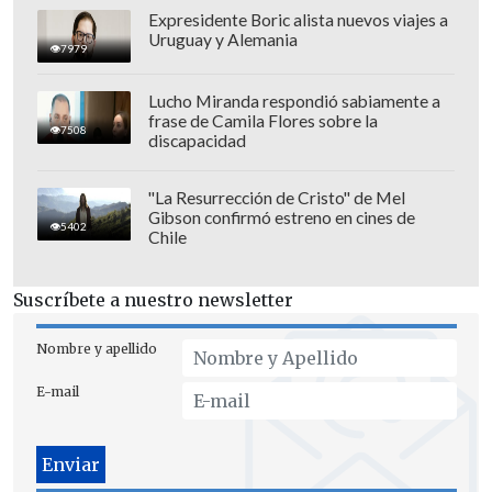
Expresidente Boric alista nuevos viajes a
Uruguay y Alemania
7979
Lucho Miranda respondió sabiamente a
El hombre seguía conduciendo y, según
frase de Camila Flores sobre la
7508
Daily Mail
, dijo haber pensado que su
discapacidad
esposa estaba durmiendo en el asiento
de atrás.
"La Resurrección de Cristo" de Mel
Gibson confirmó estreno en cines de
5402
Chile
Boontom, de 55 años, se dio cuenta de su
error cuando ya había viajado 160
Suscríbete a nuestro newsletter
kilómetros y
se devolvió de inmediato
a
buscar a la madre de su único hijo.
Nombre y apellido
De acuerdo con
medios asiáticos
,
ambos
E-mail
se disculparon
por lo ocurrido y
retomaron su viaje sin discutir ni
enojarse.