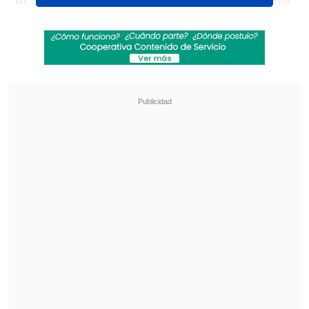
se aguantaba las ganas de ir al baño:
Boontom paró a un costado de la
carretera y bajó a orinar a unos
matorrales. Amnuay también lo hizo,
aunque sin que su marido lo notase.
Revisa también
Varios ataques con explosivos marcan inicio
del nuevo gobierno de Colombia
Carmona viajó a Cuba por segunda vez este
año y se reunió con Díaz-Canel
La mujer fue un poco más pudorosa y
buscó un lugar escondido para hacer sus