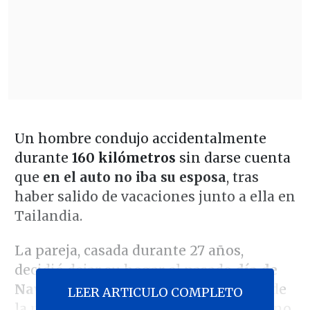
Un hombre condujo accidentalmente
durante
160 kilómetros
sin darse cuenta
que
en el auto no iba su esposa
, tras
haber salido de vacaciones junto a ella en
Tailandia.
La pareja, casada durante 27 años,
decidió dejar su hogar el pasado
día de
Navidad
para viajar donde familiares de
LEER ARTICULO COMPLETO
la mujer. Pero, en el camino, el esposo no