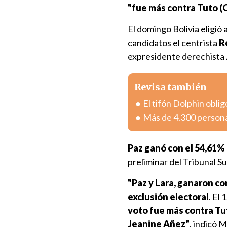
"fue más contra Tuto (
El domingo Bolivia eligió
candidatos el centrista
R
expresidente derechista
Revisa también
El tifón Dolphin obli
Más de 4.300 personas
Paz ganó con el 54,61% 
preliminar del Tribunal S
"Paz y Lara, ganaron con
exclusión electoral
. El
voto fue más contra Tut
Jeanine Añez"
, indicó 