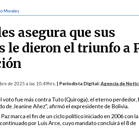
vo Morales
es asegura que sus
 le dieron el triunfo a 
ción
bre de 2025 a las 10:49hrs.
| Periodista Digital:
Agencia de Notic
el voto fue más contra Tuto (Quiroga), el eterno perdedor, h
do de Jeanine Añez", afirmó el expresidente de Bolivia.
Paz marca el fin de un ciclo político iniciado en 2006 con la
 continuado por Luis Arce, cuyo mandato concluirá el 8 de