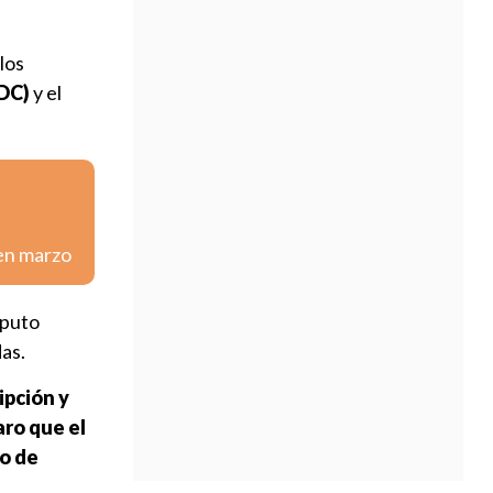
los
PDC)
y el
 en marzo
mputo
as.
ipción y
aro que el
do de