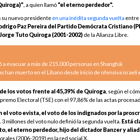
Quiroga)"
, a quien llamó
"el eterno perdedor".
 a su nuevo presidente
en una inédita segunda vuelta
entre 
odrigo Paz Pereira del Partido Demócrata Cristiano (
Jorge Tuto Quiroga (2001-2002)
de la Alianza Libre.
gó a evacuar a más de 215.000 personas en Shanghái
 han muerto en el Líbano desde inicio de ofensiva israelí
de los votos frente al 45,39% de Quiroga
, según el có
upremo Electoral (TSE) con el 97,86% de las actas procesad
 el voto evista, el voto de los indignados por la proscr
 1. 3 millones del voto nulo definió la segunda vuelta.
Está cl
o, el eterno perdedor, hijo del dictador Banzer y alia
Morales (2006-2019) en la red social X.