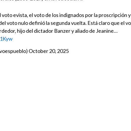
 voto evista, el voto de los indignados por la proscripción y
s del voto nulo definió la segunda vuelta. Está claro que el 
rdedor, hijo del dictador Banzer y aliado de Jeanine…
Z1Kyw
voespueblo)
October 20, 2025