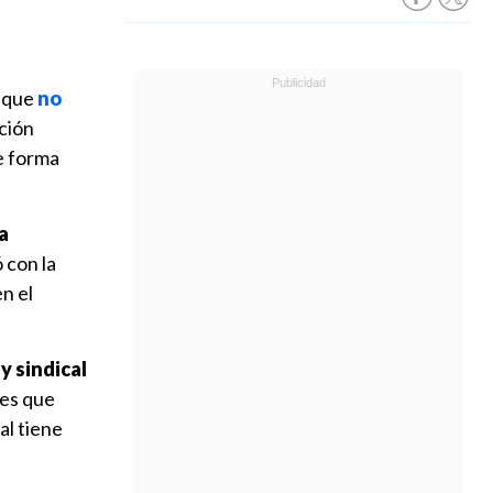
a que
no
ación
de forma
a
con la
n el
y sindical
res que
al tiene