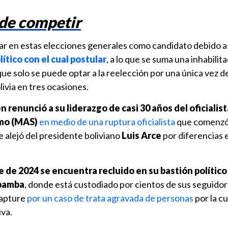
 de competir
ar en estas elecciones generales como candidato debido 
ítico con el cual postular
, a lo que se suma una inhabilit
que solo se puede optar a la reelección por una única vez 
ivia en tres ocasiones.
 renunció a su liderazgo de casi 30 años del oficialist
smo (MAS)
en medio de una ruptura oficialista
que comenzó 
se alejó del presidente boliviano
Luis Arce
por diferencias e
de 2024 se encuentra recluido en su bastión político 
abamba
, donde está custodiado por cientos de sus seguido
capture
por un caso de trata agravada de personas
por la cu
iva.