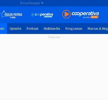
Escucha aquí ▼
ndo
Opinión
Podcast
Multimedia
Programas
Marcas & Neg