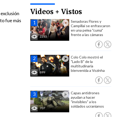
Videos + Vistos
 exclusión
voto fue más
Senadoras Flores y
Campillai se enfrascaron
en una pelea "cuma"
frente a las cámaras
2255
Colo Colo mostró el
"Lado B" de la
multitudinaria
bienvenida a Vozinha
899
Capas antidrones
ayudan a hacer
"invisibles" a los
soldados ucranianos
707