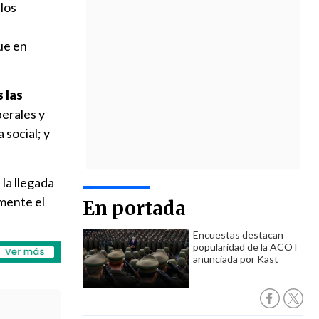
 los
ue en
 las
berales y
 social; y
la llegada
lmente el
En portada
Encuestas destacan
popularidad de la ACOT
anunciada por Kast