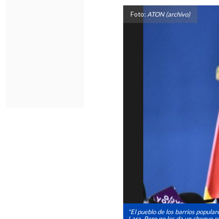
Foto:
ATON (archivo)
"El pueblo de los barrios popular
Lara. Pero no les da un cheque e