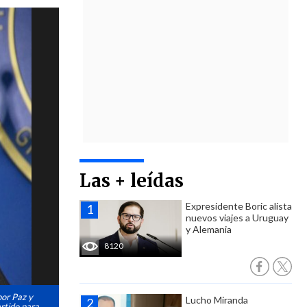
Las + leídas
Expresidente Boric alista
nuevos viajes a Uruguay
y Alemania
8120
por Paz y
Lucho Miranda
artido para