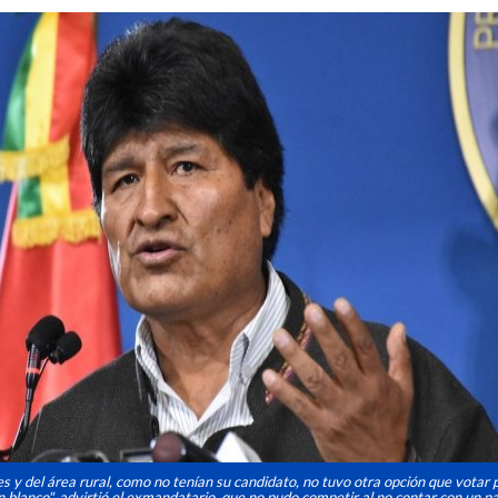
es y del área rural, como no tenían su candidato, no tuvo otra opción que votar 
n blanco", advirtió el exmandatario, que no pudo competir al no contar con un p