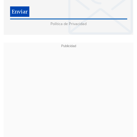
contra
por el proceso por presunta trata
agravada de personas.
Política de Privacidad
En su momento, la Policía no pudo
ejecutar una orden de detención contra
Morales porque sus seguidores
bloquearon carreteras durante 24 días
,
entre octubre y noviembre de 2024, para
impedir el ingreso de los agentes a la
región donde permanece resguardado.
La acusación contra Morales
El exmandatario está acusado por haber
mantenido una relación con una menor
de edad, con la que presuntamente tuvo
una hija mientras fue presidente de