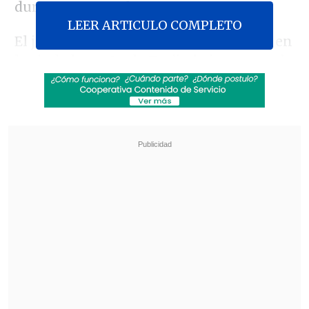
durante su mandato.
LEER ARTICULO COMPLETO
El juicio se instaló a las 8:30 hora local en
la ciudad sureña de Tarija, bajo resguardo
policial, aunque
ni Morales, ni sus
abogados se presentaron al acto
judicial
.
Revisa también
Varios ataques con explosivos marcan inicio
del nuevo gobierno de Colombia
Carmona viajó a Cuba por segunda vez este
año y se reunió con Díaz-Canel
La decana del Tribunal Supremo de