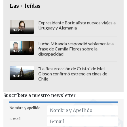
Las + leídas
Expresidente Boric alista nuevos viajes a
Uruguay y Alemania
7987
Lucho Miranda respondió sabiamente a
frase de Camila Flores sobre la
7516
discapacidad
"La Resurrección de Cristo" de Mel
Gibson confirmó estreno en cines de
Morales permanece desde octubre de
5406
Chile
2024 en el Trópico de Cochabamba, una
región cocalera del centro de Bolivia
Suscríbete a nuestro newsletter
considerada su bastión político y
sindical, bajo la custodia de
cientos de
Nombre y apellido
sus seguidores para impedir que se
E-mail
ejecute una orden de captura en su