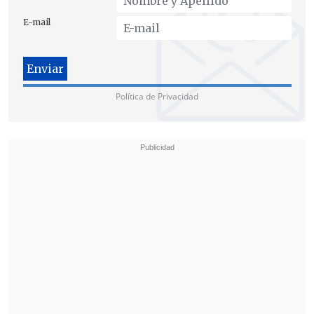
E-mail
Política de Privacidad
Por su parte, el exministro de Gobierno
(Interior) y ahora candidato a la
Presidencia por el oficialista
Movimiento al Socialismo (MAS),
Eduardo del Castillo
, recordó los
proyectos que impulsaron juntos.