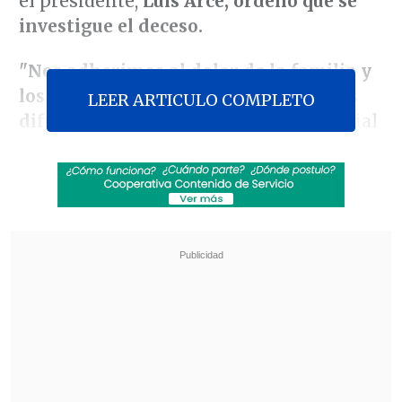
el presidente,
Luis Arce, ordenó que se
investigue el deceso.
"Nos adherimos al dolor de la familia y
los seres queridos en estos momentos
LEER ARTICULO COMPLETO
difíciles"
, expresa un comunicado oficial
del Gobierno boliviano.
Revisa también
El tifón Dolphin obligó a evacuar a más de
215.000 personas en Shanghái
Más de 4.300 personas han muerto en el
Líbano desde inicio de ofensiva israelí en
marzo