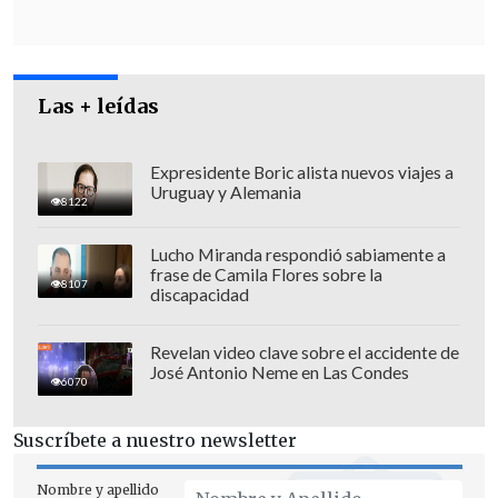
Las + leídas
Expresidente Boric alista nuevos viajes a
Uruguay y Alemania
Arce lamentó a través de sus redes
8122
sociales el deceso del ministro
Lucho Miranda respondió sabiamente a
Rodríguez,
"quien siempre demostró su
frase de Camila Flores sobre la
8107
compromiso con el pueblo boliviano"
.
discapacidad
"Hemos instruido realizar las
Revelan video clave sobre el accidente de
José Antonio Neme en Las Condes
investigaciones necesarias para
6070
esclarecer este lamentable hecho"
,
aseguró Arce.
Suscríbete a nuestro newsletter
Nombre y apellido