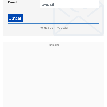
E-mail
avanza unido a la larga e indeclinable
ruta hacia el mar", precisó el canciller.
Evo: "El mar nos une a todos"
Política de Privacidad
En paralelo, el presidente
Evo Morales
realizó un acto para celebrar el avance en
el litigio, oportunidad en la que comentó:
"Estamos por la justicia, estamos por la
verdad. Como siempre, habrá agresión
tras agresión, provocación tras
provocación".
"Hagan lo que hagan algunos grupos del
hermano vecino del pueblo de Chile, sin
embargo, siempre gana la verdad en la
historia, en Bolivia o en el mundo. Solo