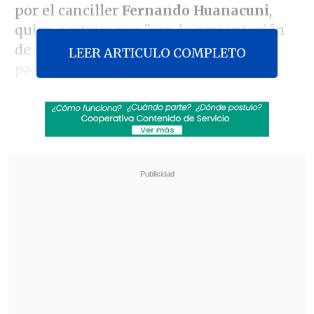
por el canciller
Fernando Huanacuni
,
quien sostuvo que "con la presentación
de este último alegato avanzamos un
LEER ARTICULO COMPLETO
paso más en la búsqueda de justicia
internacional para nuestra causa
marítima.
Revisa también
Varios ataques con explosivos marcan inicio
del nuevo gobierno de Colombia
Carmona viajó a Cuba por segunda vez este
año y se reunió con Díaz-Canel
Huanacuni aseveró que "en este proceso
Bolivia demuestra ante el tribunal que