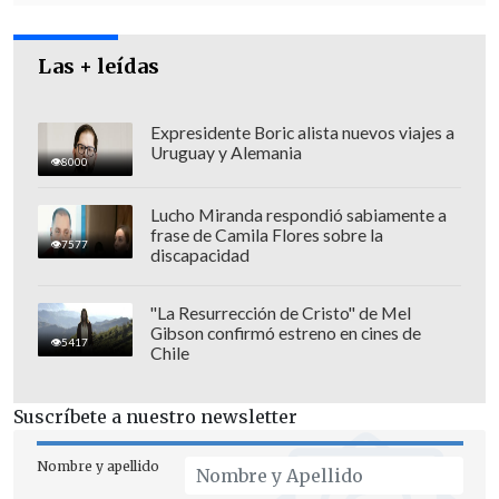
Las + leídas
Expresidente Boric alista nuevos viajes a
Uruguay y Alemania
8000
Lucho Miranda respondió sabiamente a
frase de Camila Flores sobre la
7577
"Bolivia sostiene que tiene un derecho,
discapacidad
no una obligación. Bolivia tiene el
derecho de acceder soberanamente al
"La Resurrección de Cristo" de Mel
Gibson confirmó estreno en cines de
Océano Pacífico a través del diálogo y la
5417
Chile
concertación con Chile", recalcó.
Suscríbete a nuestro newsletter
"Nuestra réplica simboliza nuestra
búsqueda y nuestra vocación pacífica de
Nombre y apellido
justicia y que hoy el pueblo boliviano