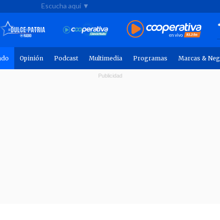
Escucha aquí ▼
ndo
Opinión
Podcast
Multimedia
Programas
Marcas & Neg