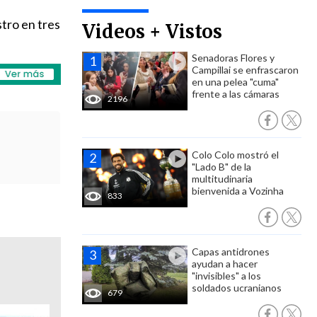
tro en tres
Videos + Vistos
Senadoras Flores y
Campillai se enfrascaron
en una pelea "cuma"
frente a las cámaras
2196
Colo Colo mostró el
"Lado B" de la
multitudinaria
bienvenida a Vozinha
833
Capas antidrones
ayudan a hacer
"invisibles" a los
soldados ucranianos
679