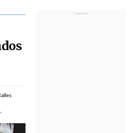
ados
alles
.