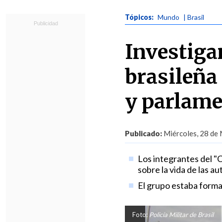
Tópicos:
Mundo
| Brasil
Investiga
brasileña
y parlame
Publicado:
Miércoles, 28 de 
Los integrantes del "
sobre la vida de las au
El grupo estaba formad
Foto:
Policía Militar de Brasil