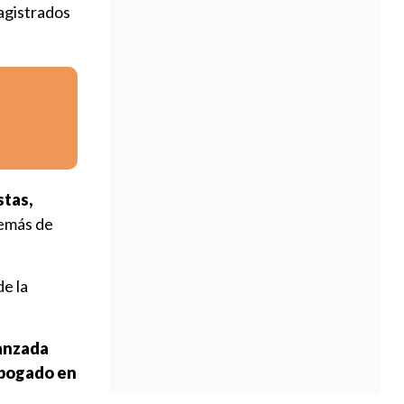
magistrados
tas,
demás de
e la
lanzada
 abogado en