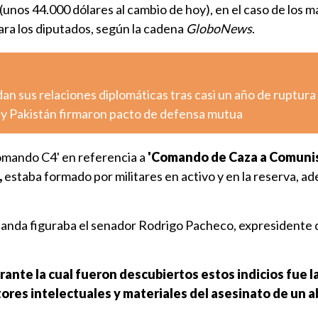
unos 44.000 dólares al cambio de hoy), en el caso de los 
ara los diputados, según la cadena
GloboNews
.
n sus relaciones diplomáticas tras casi un año de ruptura
a y Pakistán firmaron pacto de defensa mutua
omando C4' en referencia a
'Comando de Caza a Comunis
,
estaba formado por militares en activo y en la reserva, a
 banda figuraba el senador Rodrigo Pacheco, expresidente d
urante la cual fueron descubiertos estos indicios fue 
tores intelectuales y materiales del asesinato de un