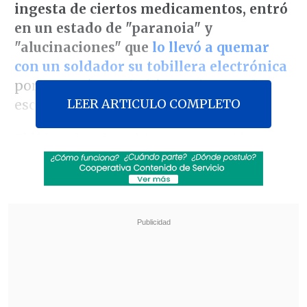
ingesta de ciertos medicamentos, entró
en un estado de "paranoia" y
"alucinaciones" que
lo llevó a quemar
con un soldador su tobillera electrónica
porque creía que había un sistema de
LEER ARTICULO COMPLETO
escucha.
El líder ultraderechista se sometió por
videoconferencia a las preguntas de una
jueza auxiliar sobre las condiciones de su
arresto,
tras pasar su primera noche en
prisión preventiva en la sede de la
Policía Federal
, en Brasilia.
Revisa también
Colonos israelíes atacaron mezquita en