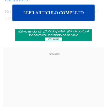
Bolsonaro se refirió en esos términos al
LEER ARTICULO COMPLETO
actual mandatario
en un mensaje en
redes sociales
tras
la decisión en la que
la Corte Suprema le
abrió un juicio penal
por tramar un golpe de Estado
y por
tener conocimiento de un
plan para el
magnicidio
.
Revisa también
Zelenski alertó sobre el despliegue de 50 mil
norcoreanos en Rusia
Washington D.C. cumple un año bajo el
despliegue de la Guardia Nacional, el único
vigente en EE.UU.