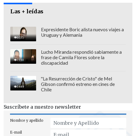
Las + leídas
La Fiscalía basó su acusación en un
extenso informe policial, divulgado en
Expresidente Boric alista nuevos viajes a
Uruguay y Alemania
noviembre pasado, en el que se reveló
8035
que Bolsonaro tuvo
"pleno
Lucho Miranda respondió sabiamente a
conocimiento"
de un plan para asesinar
frase de Camila Flores sobre la
7730
a
Lula
y a Alckmin
(vicepresidente).
discapacidad
El líder progresista aplaudió la decisión
"La Resurrección de Cristo" de Mel
Gibson confirmó estreno en cines de
del máximo tribunal y recalcó que
las
5449
Chile
pruebas presentadas por la Fiscalía no
dejan duda
sobre la vinculación de
Suscríbete a nuestro newsletter
Bolsonaro en la trama golpista.
Nombre y apellido
E-mail