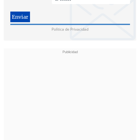
Política de Privacidad
"Está claro que el expresidente
intentó
dar un golpe de Estado
en el país, está
claro, por todas las pruebas,
que intentó
contribuir a mi asesinato
, al asesinato
del vicepresidente y al asesinato del
expresidente del Tribunal Electoral
brasileño", sostuvo Lula en una rueda de