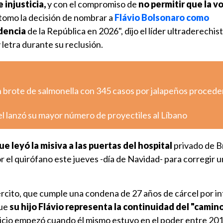
 injusticia,
y con el compromiso de
no permitir que la v
tomo la decisión de nombrar a
Flávio Bolsonaro como
idencia
de la República en 2026", dijo el líder ultraderechis
 letra durante su reclusión.
n brote de salmonella con 345 casos por jalapeños proced
ael lanzó su mayor número de proyectiles al Líbano
que leyó la misiva a las puertas del hospital
privado de Br
 el quirófano este jueves -día de Navidad- para corregir u
jército, que cumple una condena de 27 años de cárcel por i
que
su hijo Flávio representa la continuidad del "camino
uicio empezó cuando él mismo estuvo en el poder entre 201