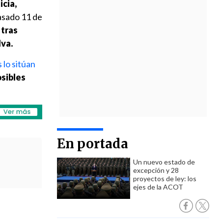
icia,
pasado 11 de
tras
lva.
 lo sitúan
osibles
En portada
Un nuevo estado de
excepción y 28
proyectos de ley: los
ejes de la ACOT