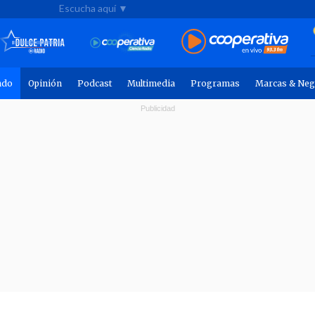
Escucha aquí ▼
ndo
Opinión
Podcast
Multimedia
Programas
Marcas & Neg