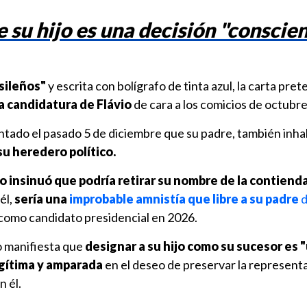
 su hijo es una decisión "conscien
asileños"
y escrita con bolígrafo de tinta azul, la carta pre
la candidatura de Flávio
de cara a los comicios de octubr
ntado el pasado 5 de diciembre que su padre, también inha
u heredero político.
o insinuó que podría retirar su nombre de la contiend
él,
sería una
improbable amnistía que libre a su padre
d
 como candidato presidencial en 2026.
ro manifiesta que
designar a su hijo como su sucesor es 
egítima y amparada
en el deseo de preservar la represent
n él.