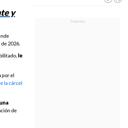
te y
tende
e de 2026.
bilitado,
le
a
por el
e la cárcel
"una
ación de