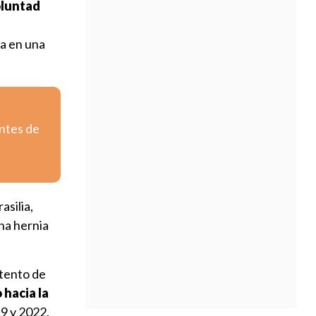
oluntad
ta en una
entes de
asilia,
na hernia
ntento de
 hacia la
9 y 2022.