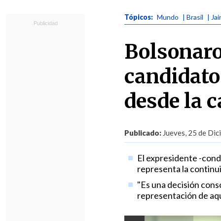
Tópicos:
Mundo
| Brasil
| Ja
Bolsonaro
candidato
desde la c
Publicado:
Jueves, 25 de Dic
El expresidente -cond
representa la continui
"Es una decisión consc
representación de aqu