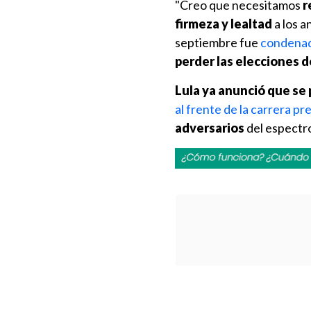
"Creo que necesitamos
r
firmeza y lealtad
a los a
septiembre fue
condenad
perder las elecciones d
Lula ya anunció que se 
al frente de la carrera pr
adversarios
del espectro