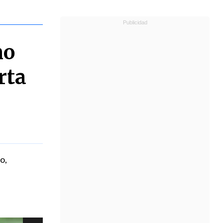
mo
rta
o,