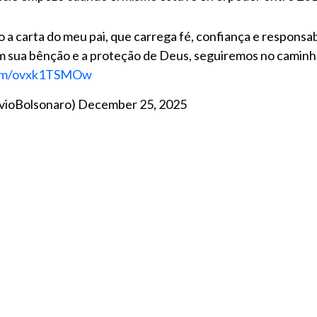
a carta do meu pai, que carrega fé, confiança e responsab
m sua bênção e a proteção de Deus, seguiremos no caminh
.com/ovxk1TSMOw
avioBolsonaro)
December 25, 2025