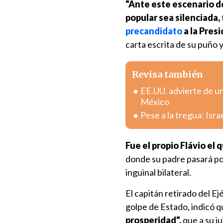
"Ante este escenario de
popular sea silenciada,
precandidato
a la Pres
carta escrita de su puño y
Revisa también
EE.UU. advierte de u
México
Pese a la tregua: Isr
Fue el propio Flávio el 
donde su padre pasará por
inguinal bilateral.
El capitán retirado del E
golpe de Estado, indicó 
prosperidad",
que a su j