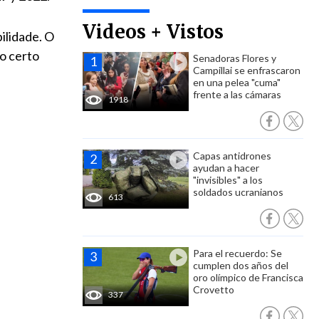
Videos + Vistos
ilidade. O
o certo
Senadoras Flores y
Campillai se enfrascaron
en una pelea "cuma"
frente a las cámaras
1918
Capas antidrones
ayudan a hacer
"invisibles" a los
soldados ucranianos
613
Para el recuerdo: Se
cumplen dos años del
oro olímpico de Francisca
Crovetto
337