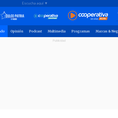
Escucha aquí ▼
ndo
Opinión
Podcast
Multimedia
Programas
Marcas & Neg