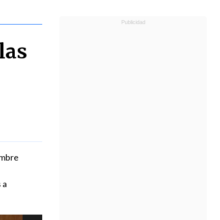
las
ombre
 a