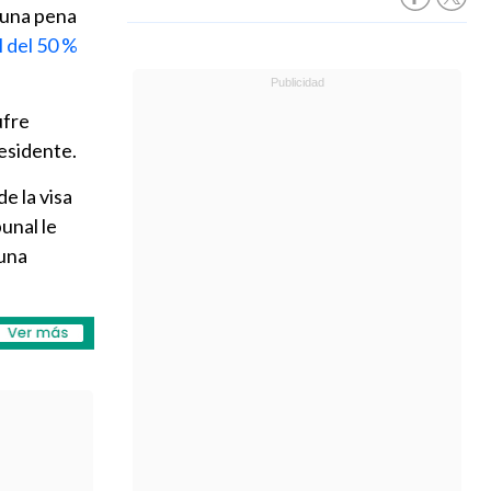
 una pena
l del 50 %
ufre
esidente.
e la visa
unal le
 una