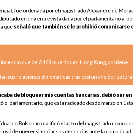
encial, fue ordenada por el magistrado Alexandre de Mora
diputado en una entrevista dada por el parlamentario al p
la que
señaló que también se le prohibió comunicarse 
tó incendio que dejó 168 muertos en Hong Kong, sostiene
n sus relaciones diplomáticas tras casi un año de ruptura
caba de bloquear mis cuentas bancarias, debió ser e
izó el parlamentario, que está radicado desde marzo en Est
 Eduardo Bolsonaro calificó el acto del magistrado como un
o acusó de querer silenciar sus denuncias ante la comunidad