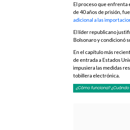
El proceso que enfrenta 
de 40 años de prisión, fu
adicional a las importacio
El líder republicano justi
Bolsonaro y condicionó s
En el capítulo más recient
de entrada a Estados Unid
impusiera las medidas rest
tobillera electrónica.