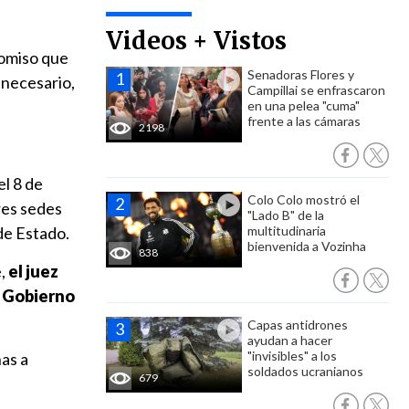
Videos + Vistos
romiso que
Senadoras Flores y
 necesario,
Campillai se enfrascaron
en una pelea "cuma"
frente a las cámaras
2198
el 8 de
Colo Colo mostró el
res sedes
"Lado B" de la
de Estado.
multitudinaria
bienvenida a Vozinha
838
e,
el juez
l Gobierno
Capas antidrones
ayudan a hacer
"invisibles" a los
ñas a
soldados ucranianos
679