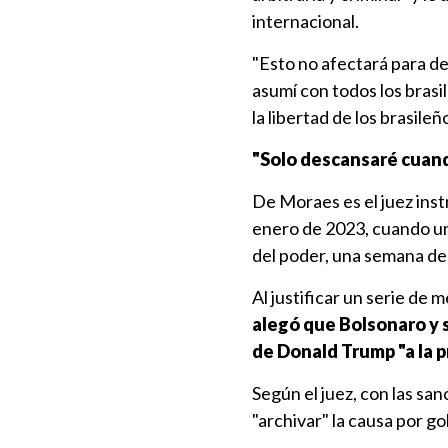
internacional.
"Esto no afectará para d
asumí con todos los brasi
la libertad de los brasile
"Solo descansaré cuan
De Moraes es el juez inst
enero de 2023, cuando un
del poder, una semana des
Al justificar un serie de 
alegó que Bolsonaro y s
de Donald Trump "a la pr
Según el juez, con las sa
"archivar" la causa por go