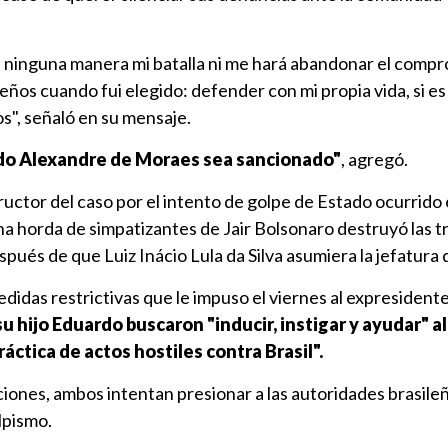
e ninguna manera mi batalla ni me hará abandonar el comp
leños cuando fui elegido: defender con mi propia vida, si es
ños", señaló en su mensaje.
do Alexandre de Moraes sea sancionado"
, agregó.
ructor del caso por el intento de golpe de Estado ocurrido 
a horda de simpatizantes de Jair Bolsonaro destruyó las t
pués de que Luiz Inácio Lula da Silva asumiera la jefatura 
medidas restrictivas que le impuso el viernes al expresident
u hijo Eduardo buscaron "inducir, instigar y ayudar" a
áctica de actos hostiles contra Brasil".
nciones, ambos intentan presionar a las autoridades brasile
lpismo.