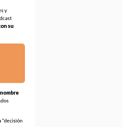
es y
odcast
con su
n nombre
ados
a "decisión