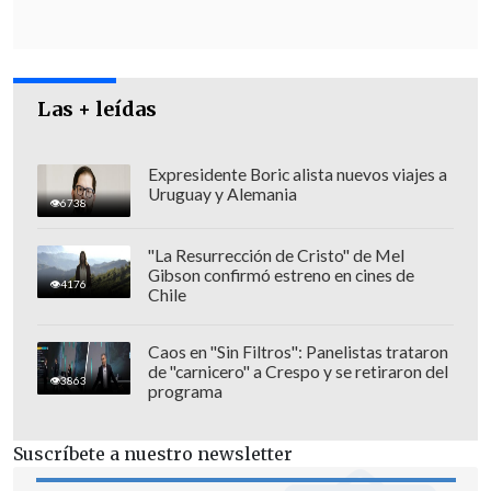
Las + leídas
Expresidente Boric alista nuevos viajes a
Uruguay y Alemania
6738
"La Resurrección de Cristo" de Mel
Gibson confirmó estreno en cines de
Câmara, según la Policía, buscó conocer
4176
Chile
algunos detalles de un
acuerdo de
cooperación judicial firmado por el
Caos en "Sin Filtros": Panelistas trataron
de "carnicero" a Crespo y se retiraron del
teniente coronel Mauro Cid, exedecán
3863
programa
de Bolsonaro
que dio las pistas que
llevaron a investigar la trama golpista.
Suscríbete a nuestro newsletter
En esa investigación surgieron indicios