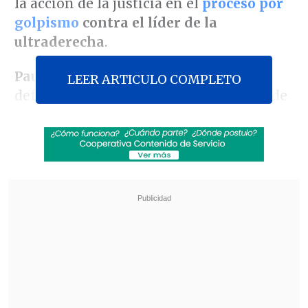
la acción de la justicia en el
proceso por
golpismo
contra el líder de la
ultraderecha
.
Paulo Cunha Bueno
, del equipo de
LEER ARTICULO COMPLETO
defensa de Bolsonaro, y el exministro de
Información
Fabio Wajngarten
fueron
citados a declarar debido a
sospechas de
que intentaron burlar decisiones
judiciales e influir en el juicio
,
que cursa
en la Primera Sala de la Corte Suprema
.
Revisa también
EE.UU. advierte de un brote de salmonella con
345 casos por jalapeños procedentes de
México