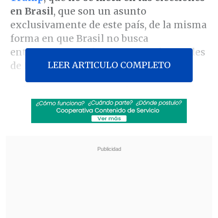
en Brasil
, que son un asunto
exclusivamente de este país, de la misma
forma en que Brasil no busca
entrometerse en los procesos electorales
LEER ARTICULO COMPLETO
de EE.UU.
Lula hizo este comentario en una rueda
de prensa en Ginebra tras su
participación en
la cumbre del G7
, a
la
que Brasil acudió como país invitado
y
que concluyó este miércoles en la
cercana localidad francesa de Évian.
Revisa también
El estilo Petro: cuatro años de discursos sin