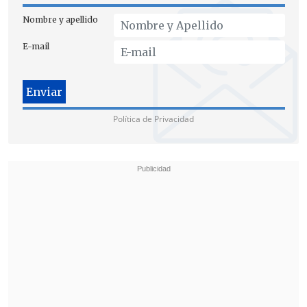
por Estados Unidos
".
Nombre y apellido
E-mail
Política de Privacidad
"Creo que (Trump) conoce poco Brasil...
si
lo conoce por la relación con la familia
Bolsonaro
,
conoce poco Brasil
", dijo.