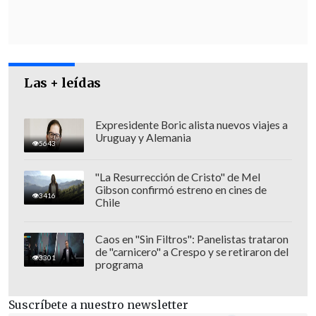
Las + leídas
Expresidente Boric alista nuevos viajes a
Uruguay y Alemania
5643
El jefe de Estado reivindicó la eficacia del voto electrónico
"La Resurrección de Cristo" de Mel
frente a las dificultades logísticas observadas en Norteamérica.
Gibson confirmó estreno en cines de
(FOTO: EFE)
3416
Chile
"Creo que (Trump) conoce poco Brasil... si
Caos en "Sin Filtros": Panelistas trataron
lo conoce (es) por la relación con la
de "carnicero" a Crespo y se retiraron del
3301
familia Bolsonaro", dijo Lula, quien
programa
agregó que lo único que desea "
es el
mismo respeto por Brasil que yo tengo
Suscríbete a nuestro newsletter