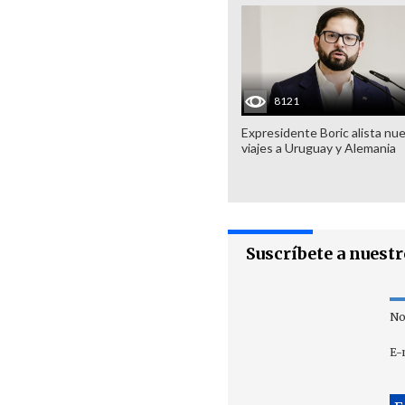
8121
Expresidente Boric alista nu
viajes a Uruguay y Alemania
Suscríbete a nuest
No
E-