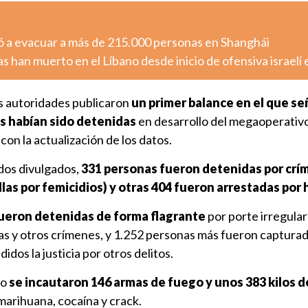
gó a evacuar a más de 215.000 personas en Shanghái
 han muerto en el Líbano desde inicio de ofensiva israelí
as autoridades publicaron
un primer balance en el que s
s habían sido detenidas
en desarrollo del megaoperativo
con la actualización de los datos.
dos divulgados,
331 personas fueron detenidas por cr
ellas por femicidios) y otras 404 fueron arrestadas por
ueron detenidas de forma flagrante
por porte irregula
gas y otros crímenes, y 1.252 personas más fueron captura
dos la justicia por otros delitos.
vo
se incautaron 146 armas de fuego y unos 383 kilos d
arihuana, cocaína y crack.