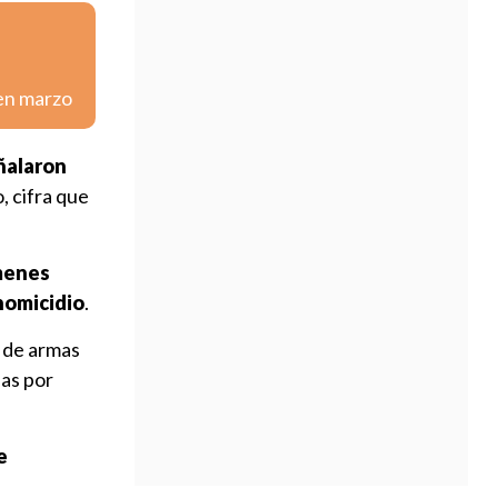
 en marzo
eñalaron
, cifra que
ímenes
 homicidio
.
r de armas
das por
e