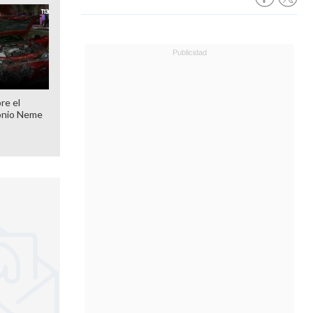
re el
onio Neme