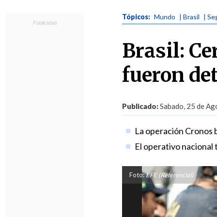
Tópicos:
Mundo
| Brasil
| Se
Brasil: Ce
fueron de
Publicado:
Sabado, 25 de Ago
La operación Cronos bu
El operativo nacional t
Foto:
EFE (Referencial)