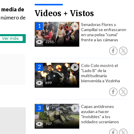
a media de
Videos + Vistos
e número de
Senadoras Flores y
Campillai se enfrascaron
en una pelea "cuma"
frente a las cámaras
2255
Colo Colo mostró el
"Lado B" de la
multitudinaria
bienvenida a Vozinha
899
Capas antidrones
ayudan a hacer
"invisibles" a los
soldados ucranianos
707