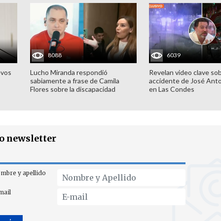
8088
6039
evos
Lucho Miranda respondió
Revelan video clave sob
sabiamente a frase de Camila
accidente de José Ant
Flores sobre la discapacidad
en Las Condes
ro newsletter
mbre y apellido
mail