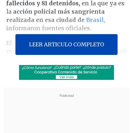
fallecidos y 81 detenidos,
en la que ya es
la
acción policial más sangrienta
realizada en esa ciudad de
Brasil,
informaron fuentes oficiales.
El operativo, para el que se han
LEER ARTICULO COMPLETO
movilizado
unos 2.500 agentes,
comenzó
a primera hora de este martes en los
complejos de Penha y de Alemão,
dos
populosos conjuntos de favelas de Río, y
aún estaba en curso, según la Policía
Civil.
Revisa también
El mayor apagón de este viernes en Cuba
dejará a la vez sin electricidad al 72 % del país