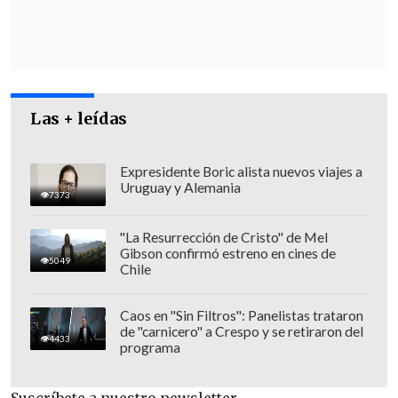
especialmente en la región de la
Amazonía.
Las + leídas
Expresidente Boric alista nuevos viajes a
Uruguay y Alemania
7373
"La Resurrección de Cristo" de Mel
Gibson confirmó estreno en cines de
5049
Chile
Caos en "Sin Filtros": Panelistas trataron
de "carnicero" a Crespo y se retiraron del
4433
programa
De los al menos 64 fallecidos
contabilizados
hasta el momento en la