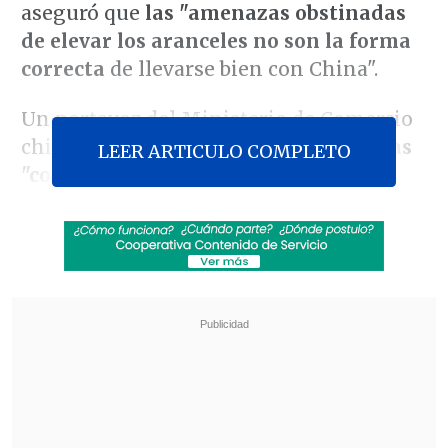
aseguró que
las "amenazas obstinadas
de elevar los aranceles no son la forma
correcta
de llevarse bien con China".
Un portavoz del Ministerio de Comercio
chino afirmó en un comunicado que
las
LEER ARTICULO COMPLETO
"contramedidas" anunciadas esta
semana por Pekín,
que incluyen nuevas
restricciones a la exportación de tierras
raras
y productos relacionados con su
procesamiento,
"son actos necesarios de
defensa pasiva
para preservar los
legítimos derechos e intereses de las
empresas e industrias chinas".
Revisa también