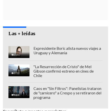
estadounidense,
Donald Trump, de
imponer aranceles del 100% a los
productos chinos
y más controles a la
exportación de tecnología en respuesta a
las nuevas medidas anunciadas esta
Las + leídas
semana por Pekín, el portavoz advirtió
que
la postura de China respecto a la
guerra comercial es consistente: "no la
Expresidente Boric alista nuevos viajes a
Uruguay y Alemania
queremos, pero tampoco la tememos",
6151
recalcó.
"La Resurrección de Cristo" de Mel
Gibson confirmó estreno en cines de
3722
Chile
Caos en "Sin Filtros": Panelistas trataron
de "carnicero" a Crespo y se retiraron del
3488
programa