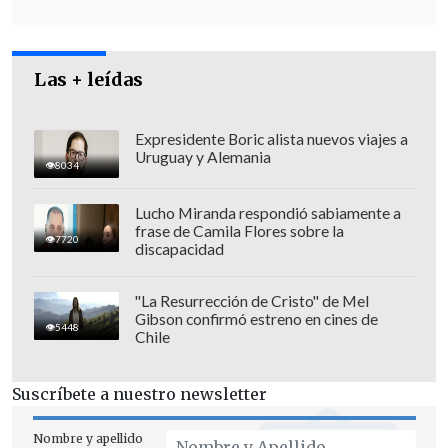
departamentos de Huila y Caquetá,
respectivamente.
Las + leídas
Expresidente Boric alista nuevos viajes a
Uruguay y Alemania
8034
Lucho Miranda respondió sabiamente a
frase de Camila Flores sobre la
7720
discapacidad
"La Resurrección de Cristo" de Mel
Gibson confirmó estreno en cines de
5448
Chile
Suscríbete a nuestro newsletter
El accidente ocurrió a las 9:50 hora local
(11:50 en Chile), cuando
la aeronave FAC
Nombre y apellido