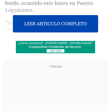
bordo, ocurrido este lunes en Puerto
Leguízamo.
"Se reportan 83 heridos, de los cuales 14
LEER ARTICULO COMPLETO
están en estado crítico, y ocho personas
fallecidas", señaló el gobernador del
Putumayo, Jhon Gabriel Molina, después
de que el
comandante de la FAC, el
general Carlos Silva
, informara -basado
en datos preliminares- de
"48 heridos
que han sido rescatados"
.
Revisa también
Zelenski alertó sobre el despliegue de 50 mil
norcoreanos en Rusia