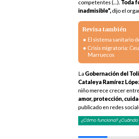
competentes (...).
Toda f
inadmisible",
dijo el or
Revisa también
El sistema sanitario d
Crisis migratoria: Ce
Marruecos
La
Gobernación del Tol
Cataleya Ramírez Lópe
niño merece crecer entre 
amor, protección, cuida
publicado en redes social