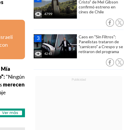
es
Cristo" de Mel Gibson
confirmó estreno en
cines de Chile
4799
israelí
Caos en "Sin Filtros":
Panelistas trataron de
 con
"carnicero" a Crespo y se
retiraron del programa
4245
a
Mía
o":
"Ningún
as
merecen
aje