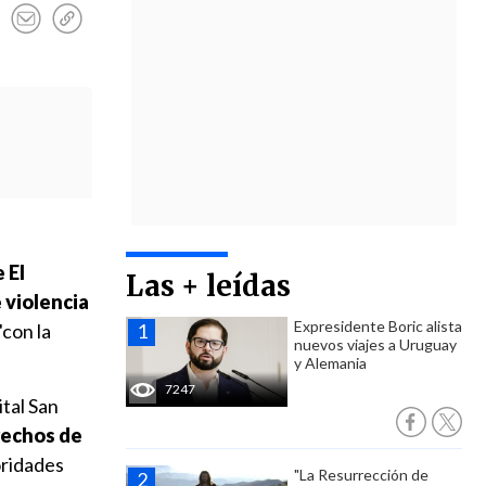
 El
Las + leídas
e violencia
Expresidente Boric alista
"con la
nuevos viajes a Uruguay
y Alemania
7247
tal San
rechos de
oridades
"La Resurrección de