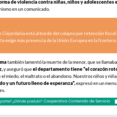
orma de violencia contra niñas, niños y adolescentes 
ganismo en un comunicado.
e Cisjordania está al borde del colapso por retención fiscal 
uta exige más presencia de la Unión Europea en la frontera
ima
también lamentó la muerte de la menor, que se llamab
z,
y aseguró que
el departamento tiene "el corazón rot
el miedo, el maltrato o el abandono. Nuestros niños y niñ
do y un futuro lleno de esperanza",
expresó en un mens
es.