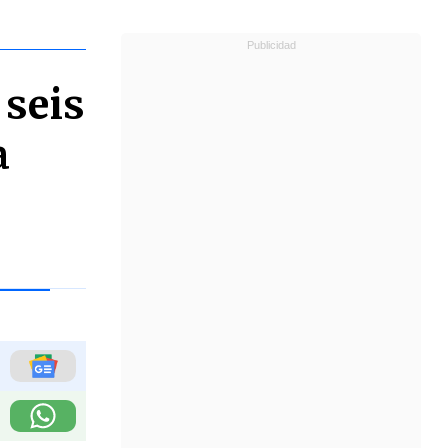
 seis
a