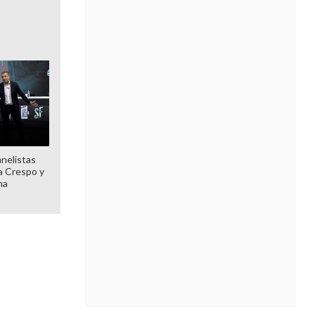
anelistas
 a Crespo y
ma