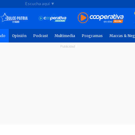
Escucha aquí ▼
ndo
Opinión
Podcast
Multimedia
Programas
Marcas & Neg