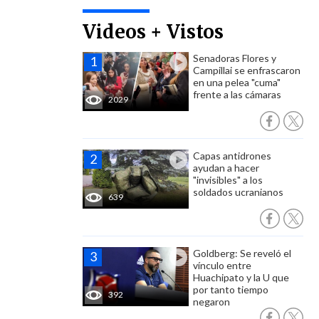
Videos + Vistos
Senadoras Flores y
Campillai se enfrascaron
en una pelea "cuma"
frente a las cámaras
2029
Capas antidrones
ayudan a hacer
"invisibles" a los
soldados ucranianos
639
Goldberg: Se reveló el
vínculo entre
Huachipato y la U que
por tanto tiempo
392
negaron