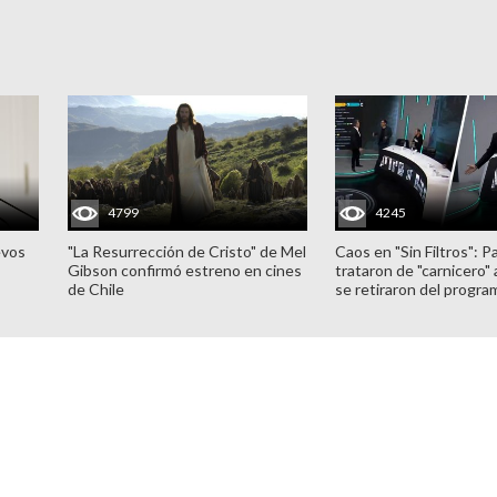
4799
4245
evos
"La Resurrección de Cristo" de Mel
Caos en "Sin Filtros": P
Gibson confirmó estreno en cines
trataron de "carnicero"
de Chile
se retiraron del progra