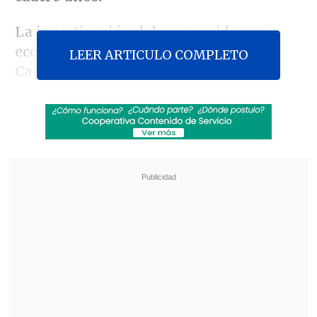
La investigación del reconocido
economista y demógrafo cubano
Juan
LEER ARTICULO COMPLETO
Carlos Albizu-Campos
concluye, con
base a datos oficiales y estimaciones
propias, que el
número de cubanos
residentes en la isla a finales de 2024
ascendía a
8.025.624
, lejos de los 9.748.532
de las estadísticas del país.
Revisa también
"Lilac Typhoon": PDI indaga "posibles ataques
informáticos" de un grupo de ciberespionaje
asiático
Heridos y durmiendo entre los árboles: La
cotidiana incertidumbre de los migrantes