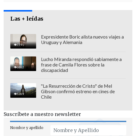
que esta dinámica está actuando de
indicador adelantado de otras variables, o
Las + leídas
en otras palabras, que sirve como
"el
canario en la mina".
Expresidente Boric alista nuevos viajes a
Uruguay y Alemania
7791
Lucho Miranda respondió sabiamente a
frase de Camila Flores sobre la
6882
discapacidad
"La Resurrección de Cristo" de Mel
Gibson confirmó estreno en cines de
5289
Chile
Suscríbete a nuestro newsletter
Nombre y apellido