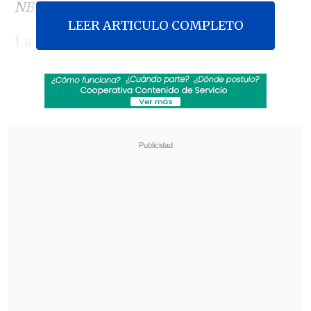
NBC.
LEER ARTICULO COMPLETO
La medida, afirmó Pérez-Oliva, va "más
allá de la esfera comercial" e incluye
también
"grandes inversiones,
especialmente en infraestructuras" de
sectores considerados prioritarios como
el turístico, la minería y el energético.
Revisa también
México y Perú reanudan sus relaciones
diplomáticas tras casi un año de ruptura
Arabia Saudí, Turquía y Pakistán firmaron
pacto de defensa mutua