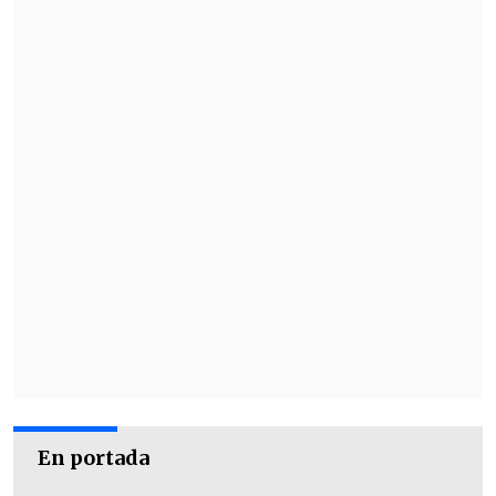
pronto" ambos países llegarán a "un
acuerdo" o Washington hará "lo que
tenga que hacer".
En portada