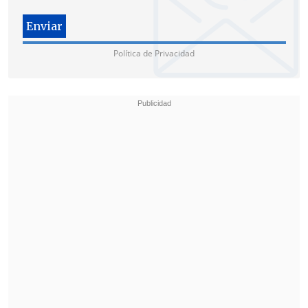
estadounidense se produjo apenas tres
días después de que el presidente de
Cuba,
Miguel Díaz-Canel
, confirmase que
Política de Privacidad
la isla estaba manteniendo contactos
con representantes de Washington.
Estados Unidos llevaba semanas
hablando de contactos -que La Habana
negó en un principio- y presionando a
la isla con un bloqueo petrolero desde
enero para que iniciase una serie de
reformas, empezando por algunas de
carácter económico.
Este domingo el presidente de EE.UU.,
Donald Trump, aseguró a varios medios
en el avión presidencial que "muy