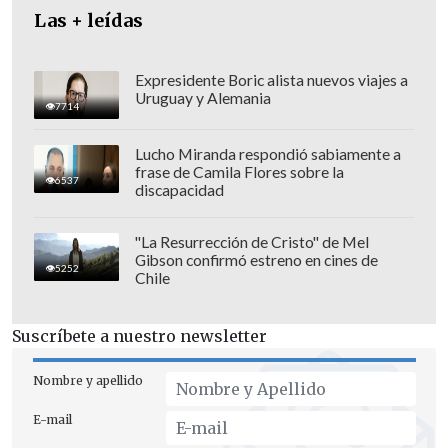
Las + leídas
Expresidente Boric alista nuevos viajes a
Uruguay y Alemania
7714
Lucho Miranda respondió sabiamente a
frase de Camila Flores sobre la
6537
discapacidad
"El bloqueo estadounidense, la política
de hostilidad contra Cuba, es sin duda un
"La Resurrección de Cristo" de Mel
Gibson confirmó estreno en cines de
elemento que
afecta el desarrollo de
5252
Chile
estos elementos
", argumentó Pérez-
Oliva, porque las
sanciones restringen el
Suscríbete a nuestro newsletter
acceso de Cuba a financiamiento,
tecnología y mercados.
Nombre y apellido
E-mail
El anuncio en una televisión