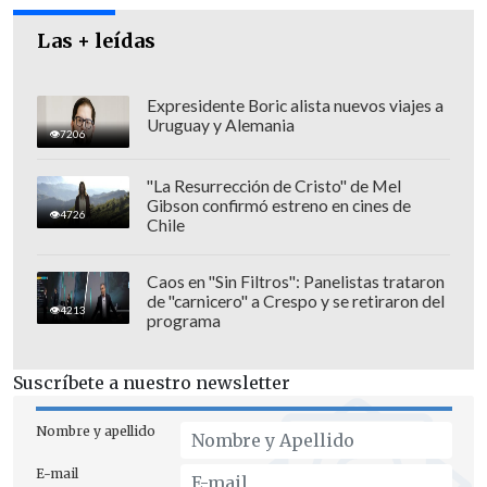
Las + leídas
Expresidente Boric alista nuevos viajes a
Uruguay y Alemania
7206
"La Resurrección de Cristo" de Mel
Gibson confirmó estreno en cines de
4726
Chile
Caos en "Sin Filtros": Panelistas trataron
de "carnicero" a Crespo y se retiraron del
4213
programa
Entre tanto, el alguacil del condado de
Volusia,
Michael J. Chitwood,
confirmó la
Suscríbete a nuestro newsletter
muerte de otras tres personas en esa
región del este del estado.
Nombre y apellido
E-mail
Otras dos muertes se presentaron en St.