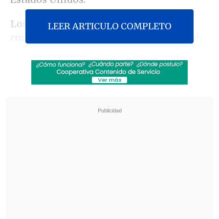
Los cinco decesos ocurrieron en el
LEER ARTICULO COMPLETO
condado de
St. Lucie,
en la costa este de
Florida, donde tocaron tierra
"tornados
de giro rápido"
antes que Milton.
Revisa también
El sistema sanitario de Cisjordania está al
borde del colapso por retención fiscal israelí
Crisis migratoria: Ceuta exige más presencia
de la Unión Europea en la frontera con
Marruecos
Según las autoridades, la personas
fallecieron después de que varios