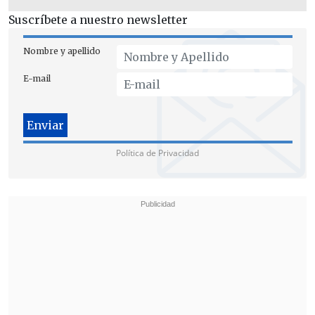
Suscríbete a nuestro newsletter
Nombre y apellido
E-mail
Política de Privacidad
PREOCUPANTE ALZA EN EL DIÓXIDO DE
CARBONO
Según los expertos del IPCC, la actual
concentración en la atmósfera de
dióxido de carbono
, el principal gas de
efecto invernadero,
supera las 410