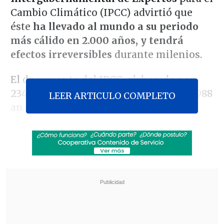
Cambio Climático (IPCC) advirtió que
éste
ha llevado al mundo a su periodo
más cálido en 2.000 años, y tendrá
efectos irreversibles
durante milenios.
El documento del IPCC, elaborado por
234 autores de 66 países y que desde 1988
LEER ARTICULO COMPLETO
analiza para las Naciones Unidas los
efectos del cambio climático en el
planeta, indica -por ejemplo- que los
glaciares de montaña y en los polos van
a seguir derritiéndose durante décadas
o incluso siglos, incluso reduciendo
emisiones, además se prevén
cambios
irreversibles a escala de miles de años
en la temperatura, acidificación