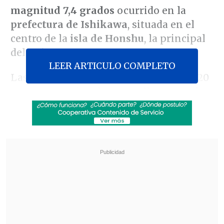
magnitud 7,4 grados
ocurrido en la
prefectura de Ishikawa
, situada en el
centro de la
isla de Honshu
, la principal
del país.
LEER ARTICULO COMPLETO
Las primeras olas, con una altura de 1,20
metros aproximadamente, llegaron a la
ciudad de
Wajima
, unos 500 kilómetros
al oeste de Tokio en torno a las 16:21 hora
local (04:21 hora chilena), según informó
la cadena de radiotelevisión pública
NHK
,
que activó una
programación de
emergencia
, con los
presentadores
instando a gritos a la población a que se
alejara de las costas y buscara cobijo en
terreno elevado
.