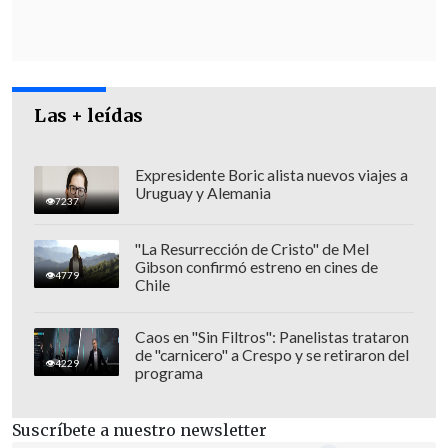
Noto
, en la prefectura de Ishikawa, a las
16:10 (04:10 hora chilena)
a escasa
profundidad y con una intensidad de 7
en la escala japonesa cerrada de
7
niveles
, que se centra en la capacidad
Las + leídas
destructiva de los temblores más que en
la intensidad.
Expresidente Boric alista nuevos viajes a
Uruguay y Alemania
7237
"La Resurrección de Cristo" de Mel
Gibson confirmó estreno en cines de
4779
Chile
Caos en "Sin Filtros": Panelistas trataron
de "carnicero" a Crespo y se retiraron del
4229
programa
Suscríbete a nuestro newsletter