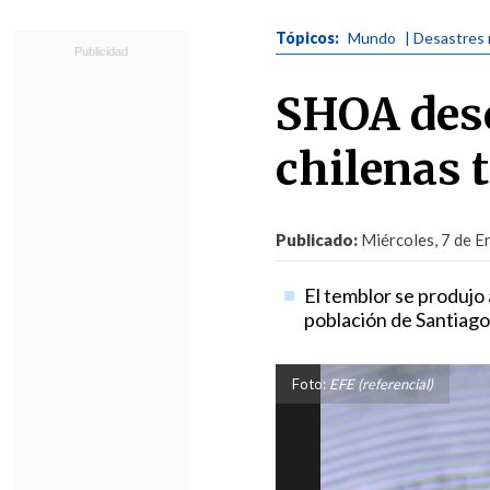
Tópicos:
Mundo
| Desastres 
SHOA desc
chilenas t
Publicado:
Miércoles, 7 de E
El temblor se produjo 
población de Santiago
Foto:
EFE (referencial)