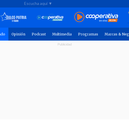
Escucha aquí ▼
ndo
Opinión
Podcast
Multimedia
Programas
Marcas & Neg