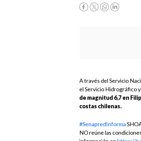
A través del Servicio Na
el Servicio Hidrográfico
de magnitud 6,7 en Fili
costas chilenas.
#SenapredInforma
SHOA i
NO reúne las condiciones