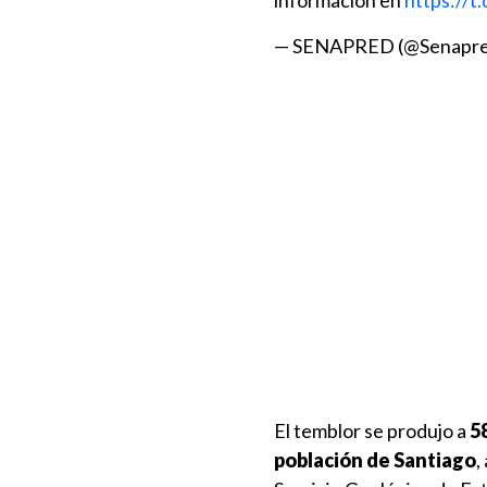
información en
https://t
— SENAPRED (@Senapr
El temblor se produjo a
5
población de Santiago
,