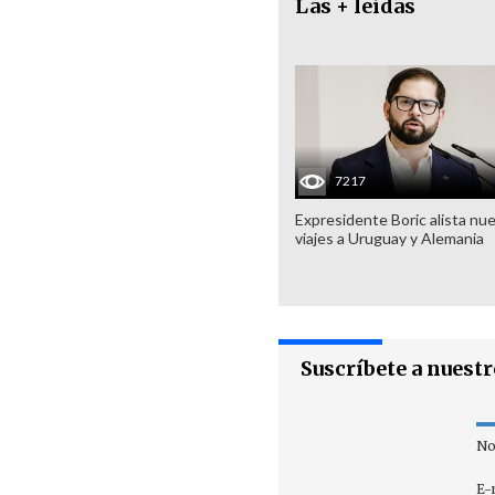
Las + leídas
7217
Expresidente Boric alista nu
viajes a Uruguay y Alemania
Suscríbete a nuest
No
E-