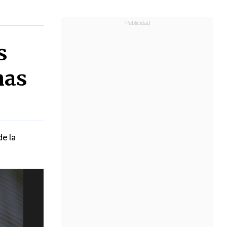
s
nas
de la