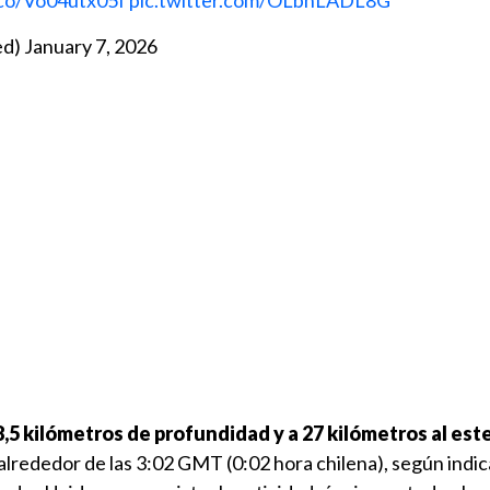
.co/Vo04utx05f
pic.twitter.com/OLbhLADL8G
ed)
January 7, 2026
8,5 kilómetros de profundidad y a 27 kilómetros al este
 alrededor de las 3:02 GMT (0:02 hora chilena), según indic