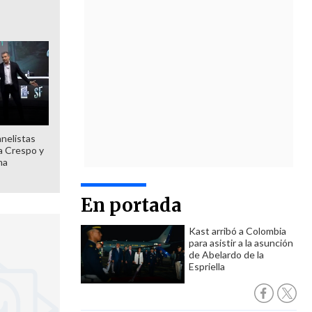
anelistas
 a Crespo y
ma
En portada
Kast arribó a Colombia
para asistir a la asunción
de Abelardo de la
Espriella