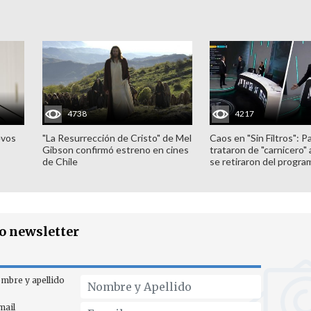
4738
4217
evos
"La Resurrección de Cristo" de Mel
Caos en "Sin Filtros": P
Gibson confirmó estreno en cines
trataron de "carnicero"
de Chile
se retiraron del progra
ro newsletter
mbre y apellido
mail