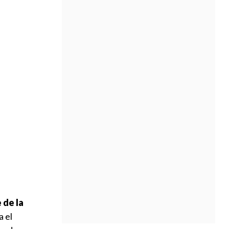
 de la
a el