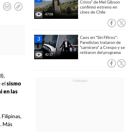
Cristo" de Mel Gibson
confirmó estreno en
cines de Chile
4738
Caos en "Sin Filtros":
Panelistas trataron de
"carnicero" a Crespo y se
retiraron del programa
4217
d),
 el
sismo
i en las
Filipinas,
e. Más