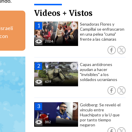
mundo
.
Videos + Vistos
Senadoras Flores y
israelí
Campillai se enfrascaron
en una pelea "cuma"
 con
frente a las cámaras
2024
Capas antidrones
ayudan a hacer
"invisibles" a los
soldados ucranianos
639
Goldberg: Se reveló el
vínculo entre
Huachipato y la U que
por tanto tiempo
382
negaron