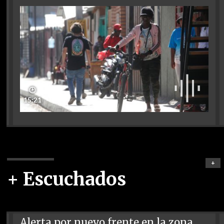
🕑
15:21
+
+ Escuchados
Alerta por nuevo frente en la zona