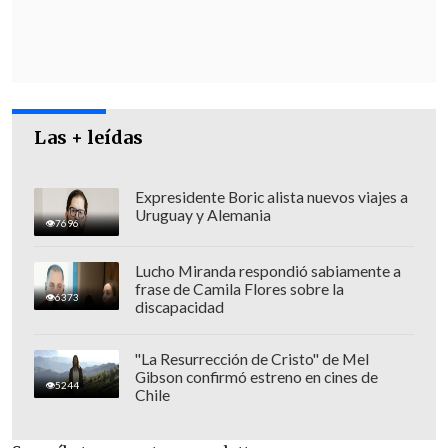
de dos años en la provincia costera de
Santa Elena
, pero la segunda enfrentó
mayores dificultades, ya que estaba
proyectada en la amazónica provincia de
Napo, donde las comunidades locales se
Las + leídas
opusieron con protestas que obligaron al
gobierno a dar marcha atrás.
Expresidente Boric alista nuevos viajes a
Uruguay y Alemania
7696
Lucho Miranda respondió sabiamente a
frase de Camila Flores sobre la
6373
discapacidad
"La Resurrección de Cristo" de Mel
Gibson confirmó estreno en cines de
5244
Chile