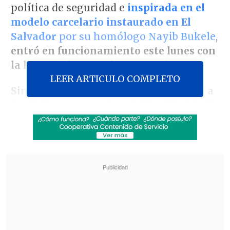
política de seguridad e
inspirada en el
modelo carcelario instaurado en El
Salvador
por su homólogo Nayib Bukele
,
entró en funcionamiento este lunes con
la llegada de sus primeros reclusos
.
LEER ARTICULO COMPLETO
Sin previo aviso, el Ejecutivo comenzó a
trasladar reos a esta prisión
, al inicio de
una semana clave para el futuro político
de Noboa, quien
el próximo domingo se
juega su capital político en un
referéndum impulsado por él mismo
para convocar una Asamblea
Constituyente
que sustituya la actual
Carta Fundamental, vigente desde el
mandato de Rafael Correa (2007-2017).