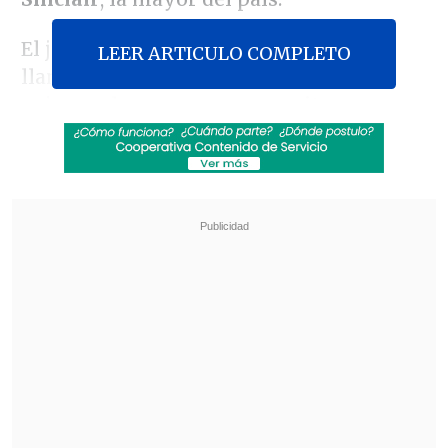
El juez de la causa resolvió este lunes
LEER ARTICULO COMPLETO
llamarlo a juicio tras considerar que
existen elementos que
permiten
presumir su participación en el delito
,
en una audiencia donde aún se esperan
definiciones para otras 23 personas.
Revisa también
Varios ataques con explosivos marcan inicio
del nuevo gobierno de Colombia
Carmona viajó a Cuba por segunda vez este
año y se reunió con Díaz-Canel
Como medida cautelar, Moreno deberá