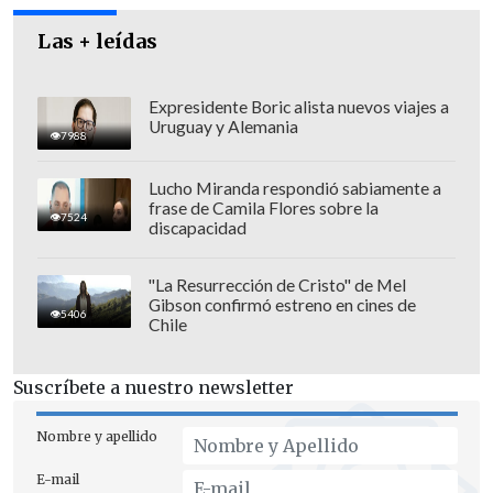
Las + leídas
Expresidente Boric alista nuevos viajes a
Uruguay y Alemania
7988
Lucho Miranda respondió sabiamente a
frase de Camila Flores sobre la
7524
El exmandatario rechazó los cargos,
discapacidad
afirmando que se trata de una
"venganza"
del correísmo y defendiendo
"La Resurrección de Cristo" de Mel
Gibson confirmó estreno en cines de
la
inocencia de sus familiares
, también
5406
Chile
procesados.
Suscríbete a nuestro newsletter
El caso se originó en 2019 tras una
investigación periodística que vinculó a
Nombre y apellido
su entorno con
cuentas en paraísos
E-mail
fiscales y bienes en el extranjero
, y