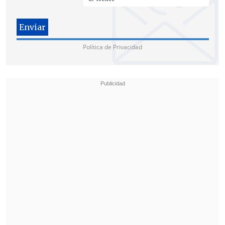
derivó en una indagación sobre
presuntas triangulaciones a través de la
empresa
INA Investment
.
Política de Privacidad