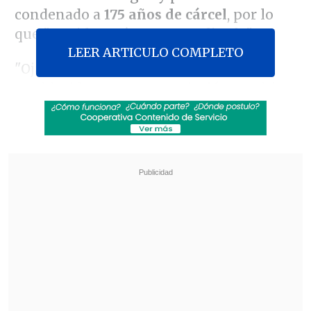
condenado a
175 años de cárcel
, por lo
que "su vida será muy complicada".
LEER ARTICULO COMPLETO
"Ojalá me equivoque, eso ya estaba
establecido, es una negociación que hiz
o
el Gobierno ecuatoriano con Estados
Unidos
", dijo
Correa
, que asegura que el
objetivo de la supuesta maniobra ha sido
"proteger" al actual presidente de
Ecuador,
Lenín Moreno
, contra un
escándalo de corrupción, el llamado caso
"
INA Papers
", de cuentas en supuestos
paraísos fiscales
.
Revisa también