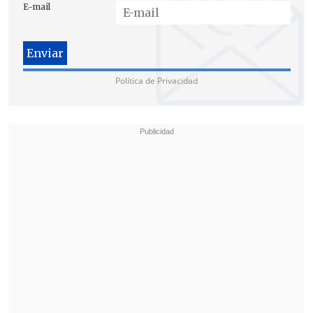
E-mail
Política de Privacidad
"Imagine si hubiese sido un periodista
norteamericano que desveló secretos
rusos o chinos y se refugió en la
Embajada de Gran Bretaña en Quito y que
yo fuera el presidente y no lo hubiera
dejado salir en siete años.
Me hubieran
hasta bombardeado
, invadido", asegura.
Requerido por la Justicia de EE.UU. y
Suecia, Assange estuvo refugiado en la
embajada ecuatoriana en Londres entre
2012 y el pasado 11 de abril, cuando Quito