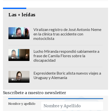
Según
Correa
, "la doble moral
internacional", que hace que los países se
Las + leídas
muevan según sus "intereses" hace que
no exista una movilización en apoyo de
Viralizan registro de José Antonio Neme
en la clínica tras accidente con
Assange, a quien asegurá que no conoce
10099
motociclista
y nunca ha visto "en persona" aunque,
añade, una vez fue entrevistado por él vía
Lucho Miranda respondió sabiamente a
Skype.
frase de Camila Flores sobre la
8745
discapacidad
Expresidente Boric alista nuevos viajes a
Uruguay y Alemania
8179
Suscríbete a nuestro newsletter
Nombre y apellido