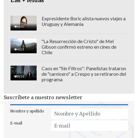
Las + leídas
cohecho tiene diversas clases y
subtipos", argumentaron los jueces en su
sentencia de hoy, según un parte del
Expresidente Boric alista nuevos viajes a
Uruguay y Alemania
Departamento de Comunicación de la
6650
CNJ.
"La Resurrección de Cristo" de Mel
Gibson confirmó estreno en cines de
4105
Chile
Caos en "Sin Filtros": Panelistas trataron
de "carnicero" a Crespo y se retiraron del
3791
programa
Suscríbete a nuestro newsletter
Nombre y apellido
E-mail