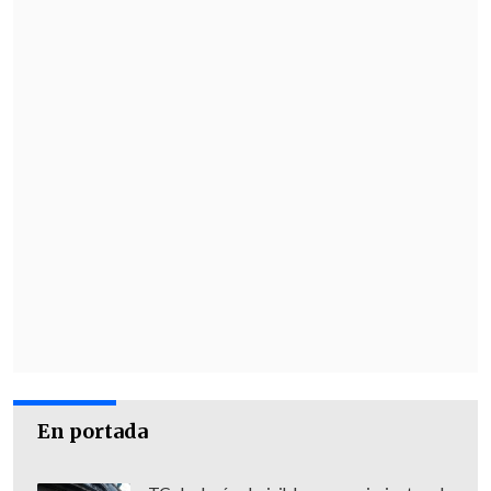
instigadores"
, es decir, "autores bajo la
modalidad de instigación".
"Como líder de Alianza País, con su
selecto grupo a su orden afines al
Gobierno, la recaudación de valores
instigó y aconsejó a Pamela M. para que
arme la distribución de los sobornos y el
sistema ilícito en una oficina paralela a
la Presidencia de la República",
agregaron.
Se refería así al entramado que, montado
en la sede presidencial, conseguía
recursos para financiar el partido de
En portada
forma irregular, a cambio de contratos
con el Estado.