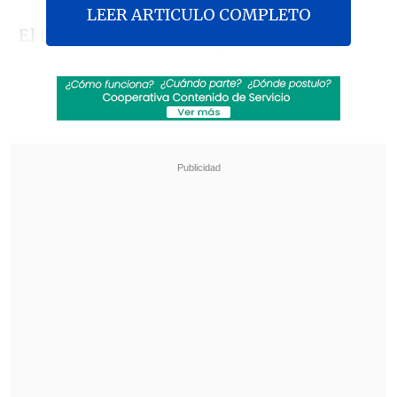
LEER ARTICULO COMPLETO
El tribunal de la Corte Nacional de
Justicia (CNJ) consideró que
no se
produjo ninguna irregularidad en el
proceso judicial
contra Correa y los
otros 15 sentenciados,
por lo que es
"improcedente" la casación de las
sentencias.
Revisa también
Pese a la tregua: Israel lanzó su mayor número
de proyectiles al Líbano
Retiro de Chile del NOAL: ¿Se alinea Chile con
algún bloque económico mundial?