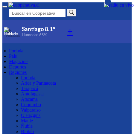
Santiago
8.1°
+
Humedad
65%
Portada
País
Magazine
Deportes
Regiones
Portada
Arica y Parinacota
Tarapacá
Antofagasta
Atacama
Coquimbo
Valparaíso
O'Higgins
Maule
Ñuble
Biobío