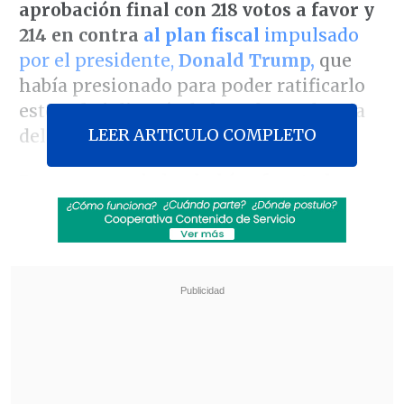
aprobación final con 218 votos a favor
y
214 en contra
al plan fiscal
impulsado
por el presidente,
Donald Trump,
que
había presionado para poder ratificarlo
este
4 de julio,
Día de la Independencia
LEER ARTICULO COMPLETO
del país.
Ese proyecto de ley
había afrontado
obstáculos tanto en el Senado,
donde los
conservadores también tienen el control,
como en la
Cámara Baja.
Revisa también
Arabia Saudí, Turquía y Pakistán firmaron
pacto de defensa mutua
Tras exitoso ahorro de energía, la NASA