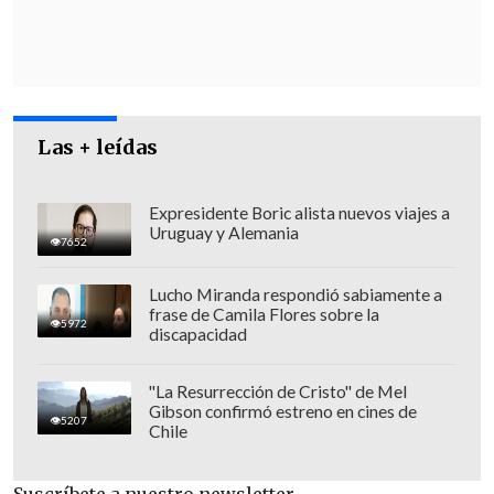
el voto
para obstaculizar el proceso.
Las + leídas
Expresidente Boric alista nuevos viajes a
Uruguay y Alemania
7652
Lucho Miranda respondió sabiamente a
frase de Camila Flores sobre la
5972
discapacidad
"La Resurrección de Cristo" de Mel
Gibson confirmó estreno en cines de
Los
republicanos solo podían permitirse
5207
Chile
tres bajas
entre sus propias filas.
Finalmente,
solo dos se desmarcaron
de