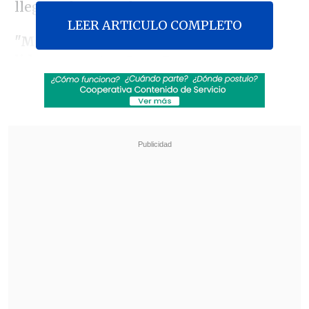
llegar a la Casa Blanca.
LEER ARTICULO COMPLETO
"Me postulo para presidente para
liderar nuestro Gran Regreso
Estadounidense",
escribió DeSantis en su
cuenta de Twitter, acompañado del que
es su primer video oficial de campaña
para las primarias republicanas, en las
que su otrora mentor, el expresidente
Donald Trump
(2017-2021), es el favorito.
Revisa también
El tifón Dolphin obligó a evacuar a más de
215.000 personas en Shanghái
Más de 4.300 personas han muerto en el
Líbano desde inicio de ofensiva israelí en