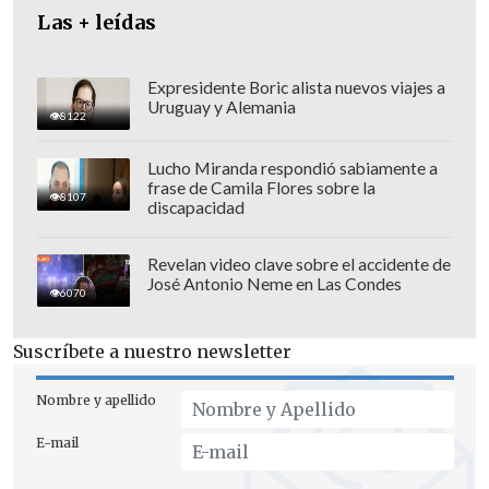
Twitter, que comenzó con casi media
Las + leídas
hora de retraso debido a problemas
técnicos.
Expresidente Boric alista nuevos viajes a
Uruguay y Alemania
8122
Lucho Miranda respondió sabiamente a
frase de Camila Flores sobre la
8107
discapacidad
Revelan video clave sobre el accidente de
José Antonio Neme en Las Condes
6070
Suscríbete a nuestro newsletter
Nombre y apellido
E-mail