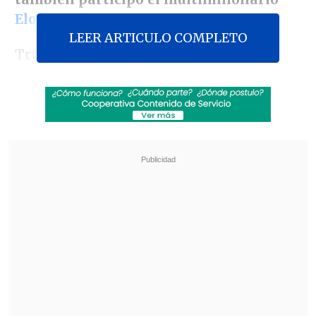
Elon Musk
.
LEER ARTICULO COMPLETO
Trump, que conversó el miércoles con
Zelenski durante 25 minutos,
reiteró al
mandatario su apoyo a Ucrania
, aunque
no entró en detalles de qué forma lo
haría, según indica el medio digital
estadounidense
Axios
, que cita a fuentes
con conocimiento de la llamada.
Revisa también
El estilo Petro: cuatro años de discursos sin
guión
Restos de un cohete de SpaceX cayeron sobre
la Luna