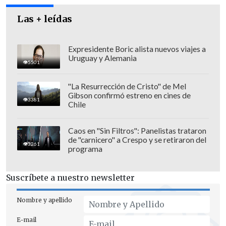
a través de su red de satélites de
Las + leídas
internet Starlink
.
Expresidente Boric alista nuevos viajes a
Uruguay y Alemania
5501
"La Resurrección de Cristo" de Mel
Gibson confirmó estreno en cines de
3381
Chile
Caos en "Sin Filtros": Panelistas trataron
de "carnicero" a Crespo y se retiraron del
3261
programa
Suscríbete a nuestro newsletter
"Starlink
es la columna vertebral de las
Nombre y apellido
comunicaciones militares ucranianas
E-mail