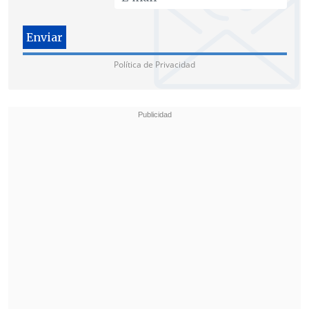
en el frente porque todo lo demás ha sido
destruido o bloqueado por Rusia", señaló
Musk en un post en su red social X.
Política de Privacidad
Una conversación "positiva"
De acuerdo con
Axios
, al final de la
conversación Zelenski se sintió
tranquilo y afirmó que
interpretó la
pronta llamada como "una señal
positiva"
.
Según las fuentes de este medio, el
ucraniano también "
sintió que la
llamada salió bien y que no aumentó su
ansiedad sobre la victoria de Trump
".
Tras conocerse los resultados de las