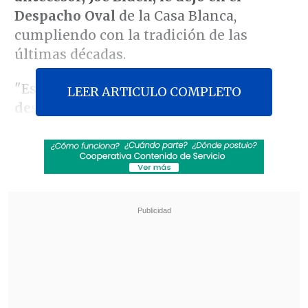
Despacho Oval
de la Casa Blanca,
cumpliendo con la tradición de las
últimas décadas.
"Estimado presidente Trump,
al
LEER ARTICULO COMPLETO
despedirme de este sagrado cargo, le
deseo a usted y a su familia todo lo
mejor en los próximos cuatro años"
,
arranca la misiva, según publicó
Fox
News
, la cadena favorita del republicano.
Revisa también
México y Perú reanudan sus relaciones
diplomáticas tras casi un año de ruptura
Arabia Saudí, Turquía y Pakistán firmaron