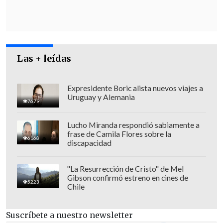
Las + leídas
Expresidente Boric alista nuevos viajes a
Uruguay y Alemania
7679
Lucho Miranda respondió sabiamente a
frase de Camila Flores sobre la
6168
La carta, fechada el 20 de enero de 2025,
discapacidad
día de la investidura del republicano
,
e
staba dentro de un sobre blanco con un
"La Resurrección de Cristo" de Mel
Gibson confirmó estreno en cines de
47
, en referencia al número de
5223
Chile
presidente de Trump.
Suscríbete a nuestro newsletter
Trump: Carta tenía un tono "inspirador"