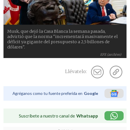
Musk, que dejó la Casa Blanca la semana pasada,
advirtió que la norma "incrementará masivamente el
déficit ya gigante del presupuesto a 2,5 billones de
dólares".
EFE (archivo)
Llévatelo:
Agréganos como tu fuente preferida en
Google
Suscríbete a nuestro canal de
Whatsapp