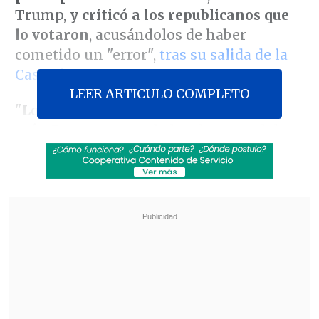
Trump,
y criticó a los republicanos que
lo votaron
, acusándolos de haber
cometido un "error",
tras su salida de la
Casa Blanca
.
LEER ARTICULO COMPLETO
"
Lo siento, pero no lo puedo soportar
más
. Este proyecto de ley de gasto del
Congreso,
masivo, escandaloso y lleno
de gastos innecesarios
, es una
abominación repugnante.
Qué
vergüenza para quienes votaron a favor
:
saben que cometieron un error. Lo
saben", escribió el empresario en X.
Revisa también