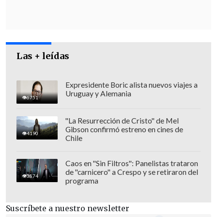
expresado críticas contra el gran plan
fiscal de Trump
, argumentando que
aumentará el déficit público y pondrá en
peligro los resultados del Departamento
de Eficiencia Gubernamental (DOGE, en
Las + leídas
inglés), que encabezó.
Expresidente Boric alista nuevos viajes a
Uruguay y Alemania
6751
"La Resurrección de Cristo" de Mel
Gibson confirmó estreno en cines de
4190
Chile
Caos en "Sin Filtros": Panelistas trataron
de "carnicero" a Crespo y se retiraron del
3874
programa
Suscríbete a nuestro newsletter