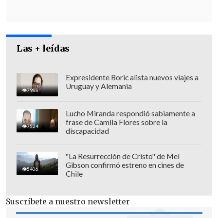
acuerdo", agregó.
Las + leídas
Expresidente Boric alista nuevos viajes a
Uruguay y Alemania
7988
Lucho Miranda respondió sabiamente a
frase de Camila Flores sobre la
7524
discapacidad
"La Resurrección de Cristo" de Mel
Gibson confirmó estreno en cines de
5406
Chile
Añadió que
Teherán debería "haber
llegado a un acuerdo la primera vez. En
Suscríbete a nuestro newsletter
cambio sufrieron el 'Midnight