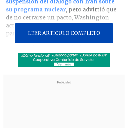
suspensión del diálogo con Irán sobre
su programa nuclear
, pero advirtió que
de no cerrarse un pacto, Washington
activará una segunda fase "muy dura"
LEER ARTICULO COMPLETO
para Teherán.
Consultado en una rueda de prensa sobre
la
reunión que mantuvo en la Casa
Blanca
un día antes con Netanyahu
y si
este le pidió suspender las
conversaciones con el gobierno iraní,
Trump dijo que no "habían hablado sobre
eso".
Revisa también
Varios ataques con explosivos marcan inicio