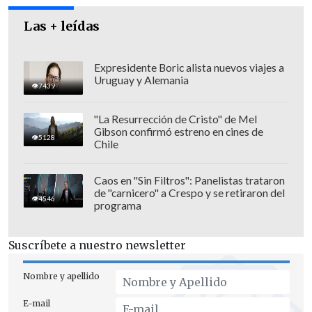
Las + leídas
Expresidente Boric alista nuevos viajes a
Uruguay y Alemania
7439
"La Resurrección de Cristo" de Mel
Gibson confirmó estreno en cines de
5128
Chile
Caos en "Sin Filtros": Panelistas trataron
de "carnicero" a Crespo y se retiraron del
4546
programa
Justificó los bombardeos al señalar que
los narcos venezolanos "están mandando
Suscríbete a nuestro newsletter
su veneno a Estados Unidos, donde
matan a miles de personas al año".
Nombre y apellido
E-mail
"
Pero vamos a encargarnos de la