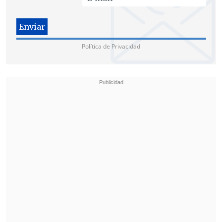
situación. Ya estamos haciendo un
montón. Casi la hemos detenido. Ya
hemos detenido el 85 por ciento (del
Política de Privacidad
flujo) por mar
", indicó.
Estas declaraciones ocurren en medio de
la
creciente tensión entre Venezuela y
Estados Unidos
, que desde el
16 de
noviembre
desplegó en el Caribe el
USS
Gerald R. Ford, su mayor portaaviones
, y
el lunes declaró como terrorista al
"Cartel de los Soles"
, que vincula con
Nicolás Maduro
.
Trump ha insistido previamente en que
no tiene decidido aún bombardear