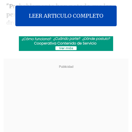
"
Probablemente han notado que las
personas ya no quieren entregar (las
LEER ARTICULO COMPLETO
drogas) por mar, y empezaremos a
detenerlos por tierra
. Además, por tierra
es más fácil...
Eso va a comenzar muy
pronto
. Les advertimos de que dejaran de
enviar veneno a nuestro país", declaró
Trump en una llamada de Acción de
Gracias con militares.
Revisa también
"Comienza una nueva etapa": Kast se reunió
con De la Espriella previo al cambio de mando
en Colombia
Al alero de Trump e Israel, De la Espriella da un