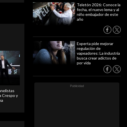
Teletón 2026: Conoce la
fecha, el nuevo lema y al
niño embajador de este
año
Experta pide mejorar
regulación de
vapeadores: La industria
busca crear adictos de
por vida
anelistas
 a Crespo y
ma