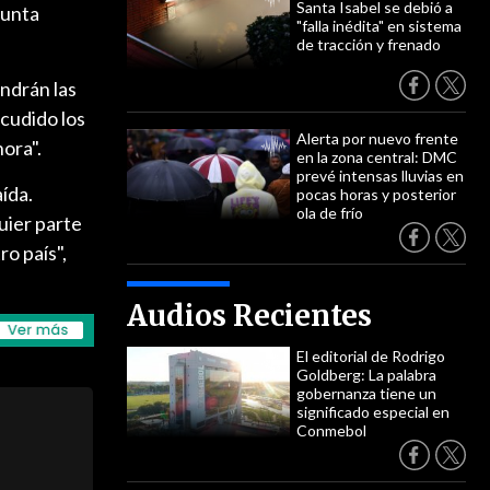
Santa Isabel se debió a
sunta
"falla inédita" en sistema
de tracción y frenado
endrán las
acudido los
Alerta por nuevo frente
ora".
en la zona central: DMC
prevé intensas lluvias en
ída.
pocas horas y posterior
ola de frío
uier parte
ro país",
Audios Recientes
El editorial de Rodrigo
Goldberg: La palabra
gobernanza tiene un
significado especial en
Conmebol