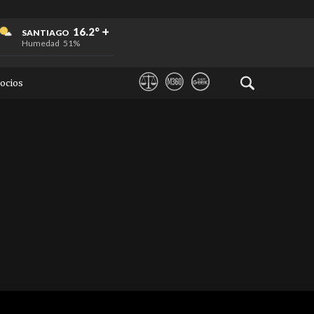
+
+
+
16.2°
SANTIAGO
Humedad
51%
ocios