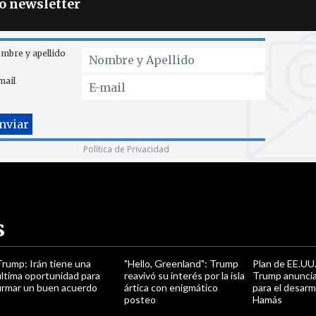
ro newsletter
mbre y apellido
mail
Política de Privacidad
s
Trump: Irán tiene una
"Hello, Greenland": Trump
Plan de EE.UU.
última oportunidad para
reavivó su interés por la isla
Trump anunci
firmar un buen acuerdo
ártica con enigmático
para el desarm
posteo
Hamás