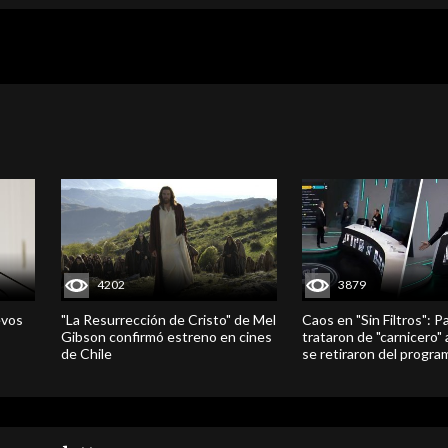
4202
3879
evos
"La Resurrección de Cristo" de Mel
Caos en "Sin Filtros": P
Gibson confirmó estreno en cines
trataron de "carnicero"
de Chile
se retiraron del progra