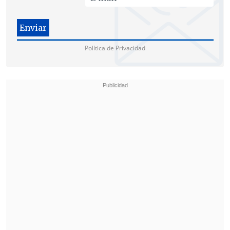
apelación", decía la solicitud.
Ante la petición de Trump, los jueces del
máximo tribunal -donde los
Política de Privacidad
conservadores tienen mayoría- tienen
varias opciones:
negarse
directamente a
considerar el caso;
paralizar
provisionalmente
el proceso mientras
debaten sobre el asunto de la inmunidad
presidencial; y/o
realizar una audiencia
para escuchar los argumentos de las
partes.
LA ESTRATEGIA DE TRUMP FRENTE A
LOS JUICIOS
El equipo legal del republicano
ha