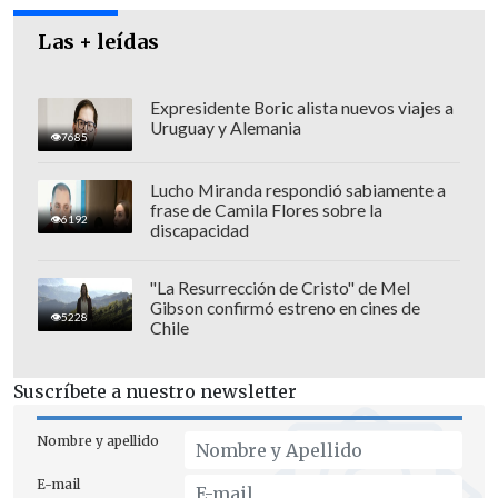
Las + leídas
Expresidente Boric alista nuevos viajes a
Uruguay y Alemania
7685
Lucho Miranda respondió sabiamente a
frase de Camila Flores sobre la
6192
discapacidad
"La Resurrección de Cristo" de Mel
Gibson confirmó estreno en cines de
"La afirmación (...) que los mandatarios
5228
Chile
tienen inmunidad absoluta frente a
procesos penales por sus actos oficiales
Suscríbete a nuestro newsletter
presenta una cuestión novedosa,
compleja y trascendental
que merece
Nombre y apellido
una cuidadosa consideración en la
E-mail