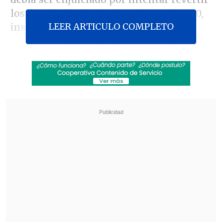
los resultados de las elecciones de 2020,
LEER ARTICULO COMPLETO
instigando
el asalto al Capitolio.
Trump tenía de plazo hasta este lunes
para impugnar la decisión del tribunal
de apelaciones del
Distrito de Columbia,
que el pasado 6 de febrero argumentó
que, al dejar la Casa Blanca,
se convirtió
en un "ciudadano" más,
por lo que ya no
estaba protegido por la inmunidad que
tenía en el cargo.
Revisa también
México y Perú reanudan sus relaciones
diplomáticas tras casi un año de ruptura