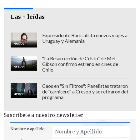
compensación para garantizar los
intercambios entre inversores, entidades
Las + leídas
de crédito y otros agentes financieros.
Expresidente Boric alista nuevos viajes a
Uruguay y Alemania
6705
"La Resurrección de Cristo" de Mel
Gibson confirmó estreno en cines de
4144
Chile
Caos en "Sin Filtros": Panelistas trataron
de "carnicero" a Crespo y se retiraron del
3830
programa
Suscríbete a nuestro newsletter
Nombre y apellido
"
Desde al menos 2019, Coinbase ha