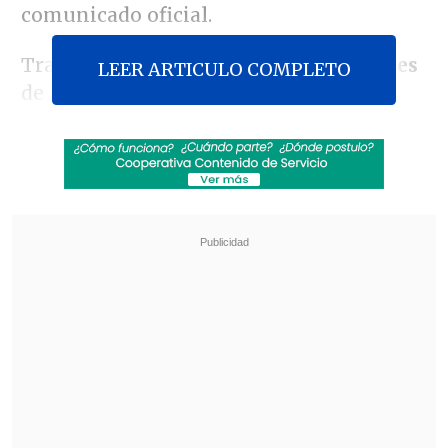
comunicado oficial.
Tras conocerse la demanda,
las acciones
LEER ARTICULO COMPLETO
de la plataforma de intercambio de
criptomonedas, que es la única que
cotiza en EE.UU. tras su salida a bolsa en
2021,
se hundían más de un 20%
en las
actividades electrónicas anteriores a la
apertura de la Bolsa de Nueva York este
martes.
Revisa también
EE.UU. advierte de un brote de salmonella con
345 casos por jalapeños procedentes de
México
Pese a la tregua: Israel lanzó su mayor número