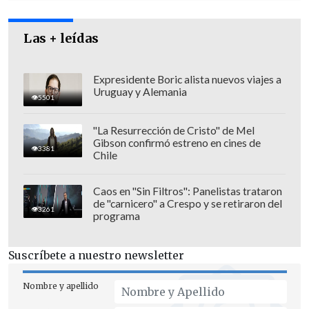
el paro estaba en mínimos históricos y la
inflación estaba cerca del objetivo del 2%.
Las + leídas
Expresidente Boric alista nuevos viajes a
Uruguay y Alemania
5501
"La Resurrección de Cristo" de Mel
Gibson confirmó estreno en cines de
3381
Chile
Caos en "Sin Filtros": Panelistas trataron
de "carnicero" a Crespo y se retiraron del
3261
programa
Suscríbete a nuestro newsletter
Para enfriar la locomotora,
la Fed subió
tipos cuatro veces durante el primer
Nombre y apellido
año de mandato de Powell
, lo que