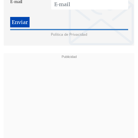
E-mail
eventualmente concedería un espacio de
maniobra crucial a la institución ante lo
que se avecinaba.
Política de Privacidad
Tipos virtualmente en el 0%
En marzo de 2020, con la economía
estadounidense frenada de golpe por la
primera oleada de contagios del
coronavirus
, la Fed convocó una junta de
emergencia en la que recortó el
referencial en un punto y medio hasta
dejarlo
virtualmente en el 0%.
Ahí permanecerían las tasas durante casi
dos años, hasta que en febrero de 2022,
con los precios incrementándose casi a