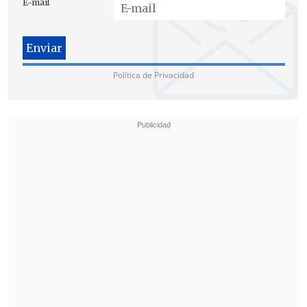
E-mail
Política de Privacidad
De acuerdo con los sondeos a pie de urna
-publicados por
CNN
-, Newsom
mantiene una imagen
mayoritariamente favorable entre los
votantes californianos.
Un 55% de los
encuestados aprueba su gestión como
gobernador, frente a un 45% que la
desaprueba
.
No obstante, la figura del californiano
sigue generando
división
entre los
votantes:
un 45% lo apoyaría como