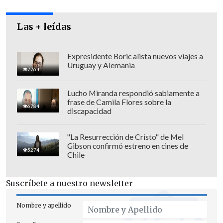
que viene.
La aprobación de la iniciativa de
Las + leídas
Newsom, respaldada también por figuras
demócratas de alto perfil como el
Expresidente Boric alista nuevos viajes a
Uruguay y Alemania
expresidente
Barack Obama
, ha
7764
aumentado la popularidad del que este
Lucho Miranda respondió sabiamente a
año se ha posicionado como uno de los
frase de Camila Flores sobre la
6784
más férreos opositores de Trump.
discapacidad
"La Resurrección de Cristo" de Mel
Gibson confirmó estreno en cines de
5274
Chile
Suscríbete a nuestro newsletter
Nombre y apellido