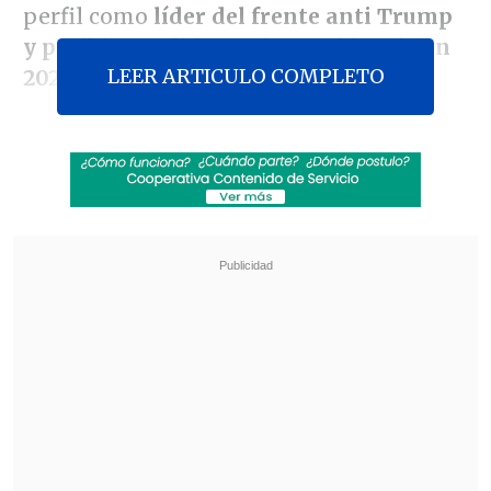
perfil como
líder del frente anti Trump
y posible candidato a la presidencia en
LEER ARTICULO COMPLETO
2028.
En una elección especial realizada este 4
de noviembre, los votantes de California
respaldaron la
Proposición 50
, medida
impulsada por Newsom para
rediseñar
los distritos electorales y favorecer a los
demócratas
y contrarrestar medidas
como las del gobernador republicano de
Texas, Greg Abbott, para aumentar el
número de escaños conservadores
asignados al estado.
Revisa también