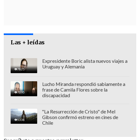
pasado mediante la
colocación de una
máscara sobre su rostro
para
administrarle nitrógeno en lugar de
oxígeno para respirar.
Las + leídas
Expresidente Boric alista nuevos viajes a
Uruguay y Alemania
7825
Lucho Miranda respondió sabiamente a
frase de Camila Flores sobre la
7095
discapacidad
"La Resurrección de Cristo" de Mel
Gibson confirmó estreno en cines de
5338
Chile
Según los expertos,
Smith
-primer