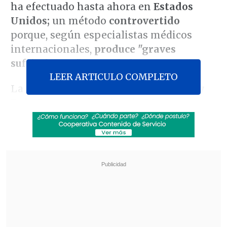
ha efectuado hasta ahora en
Estados
Unidos;
un método
controvertido
porque, según especialistas médicos
internacionales,
produce "graves
sufrimientos" antes de la muerte.
LEER ARTICULO COMPLETO
La ejecución corresponde a la de
Carey
Dale Grayson -
hombre de 50 años
condenado en 1994 por el asesinato de
una mujer
cuando tenía 19 junto a otros
tres jóvenes-, ocurrida en la prisión
William C. Holman
(sur de Alabama).
Revisa también
Colonos israelíes atacaron mezquita en
Cisjordania y el Ejército arrestó a 7 fieles