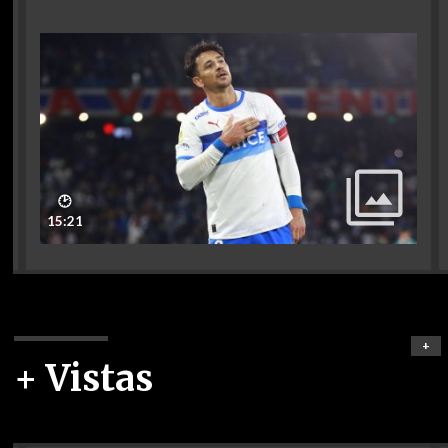
🕑
15:21
+
+ Vistas