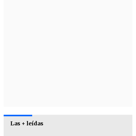
gritó mientras caía, emergió con una
sonrisa en su rostro y fue
acompañado
por su padre
, quien saltó a su lado
momentos después.
Las + leídas