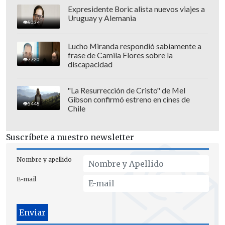
"A la mayoría de las personas no les
Expresidente Boric alista nuevos viajes a
gustará cómo enseñamos a nuestros
Uruguay y Alemania
8034
hijos a saltar desde un acantilado. Para
mayor seguridad, porque quería saltar
Lucho Miranda respondió sabiamente a
frase de Camila Flores sobre la
pero no se sentía seguro, lo tiré. En
7720
discapacidad
realidad,
el mayor peligro sería si
dudara, no saltara lo suficientemente
"La Resurrección de Cristo" de Mel
Gibson confirmó estreno en cines de
lejos y cayera por el acantilado
", escribió
5448
Chile
el creador de contenido.
Suscríbete a nuestro newsletter
La situación causó
opiniones divididas
en redes sociales, ya que algunas
Nombre y apellido
personas acusaron al influencer de
E-mail
maltratar a su hijo, mientras que otros
indicaron que su actuar es una práctica
de enseñanza común, y que el pequeño
se veía feliz junto a sus hermanos.