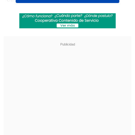
agua.
Revisa también
Zelenski alertó sobre el despliegue de 50 mil
norcoreanos en Rusia
Washington D.C. cumple un año bajo el
despliegue de la Guardia Nacional, el único
vigente en EE.UU.
El niño de siete años se mostró
aprensivo a dar el salto, por lo que su
padre
lo arrojó desde la roca para que
venciera el miedo
.
Tras salir a la superficie, Calihan, que